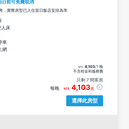
期日)前可免費取消
考，實際房型已入住當日飯店安排為準
床
雙人床
停車
上網
4,103
/1 晚
不含稅金和服務費
只剩 7 間客房
4,103
每晚
元
選擇此房型