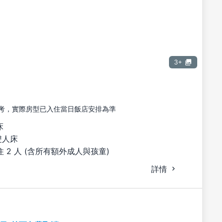
3+
考，實際房型已入住當日飯店安排為準
床
雙人床
 2 人 (含所有額外成人與孩童)
詳情