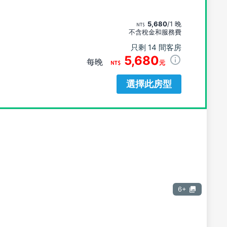
5,680
/1 晚
不含稅金和服務費
只剩 14 間客房
5,680
每晚
元
選擇此房型
6+