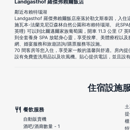
Landgasthof 羅傑弗賴爾飯店
鄰近布賴特瑙湖
Landgasthof 羅傑弗賴爾飯店座落於勒文斯泰因，入
施瓦本-法蘭克尼亞森林自然公園和布賴特瑙湖。 此SPA飯店
英哩) 可以到比爾邁爾家族葡萄園，開車 11.3 公里 (7 英哩
到全套養身 SPA 放鬆身心靈，享受按摩、美體療程以
網、婚宴服務和旅遊諮詢/購票服務等設施。
70 間客房等您入住，享受家一般的溫馨與舒適。房內
設有免費盥洗用品以及吹風機。貼心提供電話，並且設
住宿設施
土
餐飲服務
提
自動販賣機
櫃
酒吧/酒廊數量 - 1
特