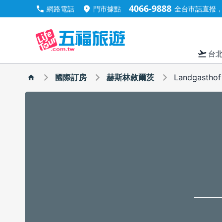
4066-9888
call
location_on
網路電話
門市據點
全台市話直撥，手
flight_takeoff
台
國際訂房
赫斯林敘爾茨
Landgast