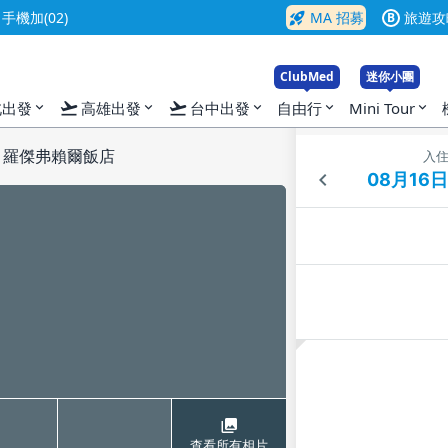
rocket_launch
機加(02)
MA 招募
旅遊攻
B
ClubMed
迷你小團
flight_takeoff
flight_takeoff
北出發
高雄出發
台中出發
自由行
Mini Tour
expand_more
expand_more
expand_more
expand_more
expand_more
hof 羅傑弗賴爾飯店
入
查看所有相片