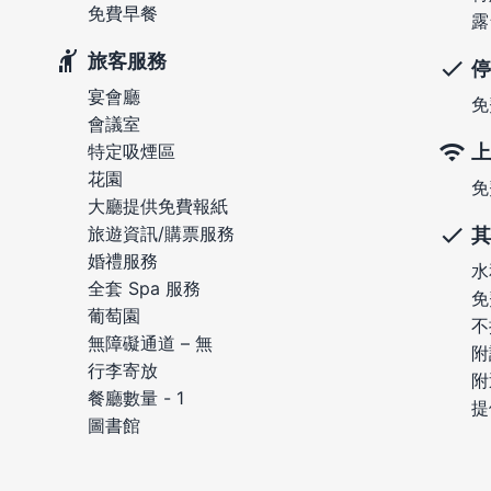
免費早餐
露
旅客服務
停
宴會廳
免
會議室
上
特定吸煙區
花園
免
大廳提供免費報紙
旅遊資訊/購票服務
其
婚禮服務
水
全套 Spa 服務
免
葡萄園
不
無障礙通道 – 無
附
行李寄放
附
餐廳數量 - 1
提
圖書館