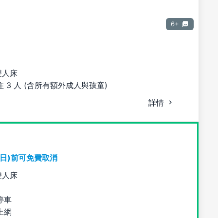
6+
雙人床
 3 人 (含所有額外成人與孩童)
詳情
期日)前可免費取消
雙人床
停車
上網