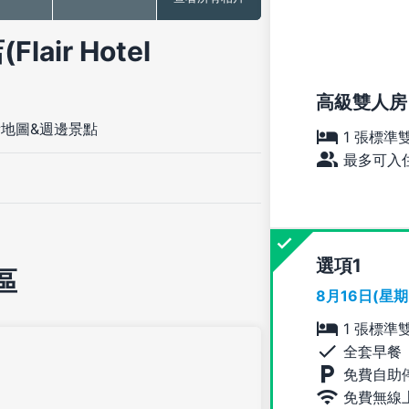
lair Hotel
高級雙人房
地圖&週邊景點
1 張標準
最多可入住
選項
區
8月16日(星
1 張標準
全套早餐
免費自助
免費無線