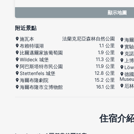
顯示地圖
附近景點
法蘭克尼亞森林自然公園
施瓦本
海爾布
1.1 公里
布賴特瑙湖
實驗
1.9 公里
比爾邁爾家族葡萄園
克諾
11.3 公里
Wildeck 城堡
上博
11.9 公里
阿巴斯塔特市民公園
Löw
12.8 公里
Stettenfels 城堡
德國摩
Muse
15.2 公里
海爾布隆劇院
厄林
16.1 公里
海爾布隆市立博物館
住宿介