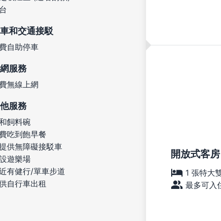
台
車和交通接駁
費自助停車
網服務
費無線上網
他服務
和飼料碗
費吃到飽早餐
提供無障礙接駁車
開放式客房
設遊樂場
近有健行/單車步道
1 張特大
供自行車出租
最多可入住