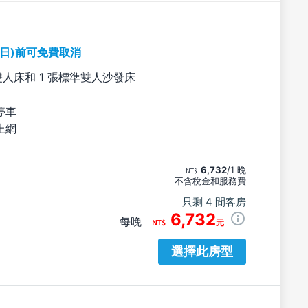
期日)前可免費取消
雙人床和 1 張標準雙人沙發床
停車
上網
6,732
/1 晚
不含稅金和服務費
只剩 4 間客房
6,732
每晚
元
選擇此房型