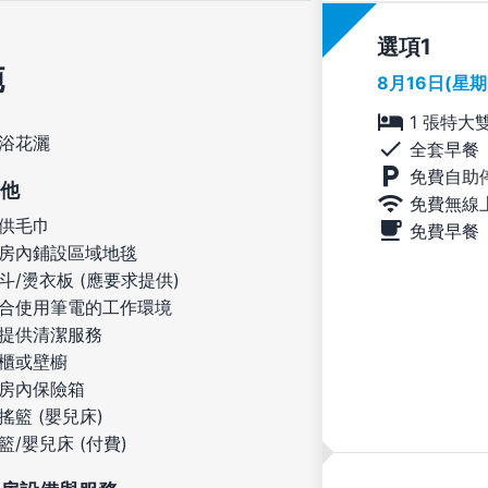
選項
施
8月16日(星
1 張特大
浴花灑
全套早餐
免費自助
他
免費無線
供毛巾
免費早餐
房內鋪設區域地毯
斗/燙衣板 (應要求提供)
合使用筆電的工作環境
提供清潔服務
櫃或壁櫥
房內保險箱
搖籃 (嬰兒床)
籃/嬰兒床 (付費)