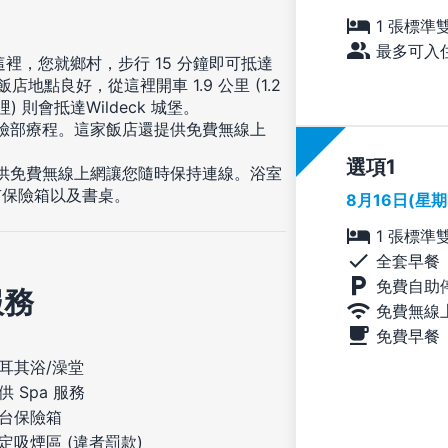
1 張標準
最多可入住
住這裡，您就鄉村，步行 15 分鐘即可抵達
地點良好，從這裡開車 1.9 公里 (1.2
) 則會抵達Wildeck 城堡。
及臉部療程。這家飯店還提供免費無線上
選項
提供免費無線上網讓您隨時保持連線。浴室
有保險箱以及書桌。
8月16日(星
1 張標準
全套早餐
免費自助
服務
免費無線
免費早餐
耳其浴/澡堂
供 Spa 服務
台保險箱
定吸煙區 (違者罰款)