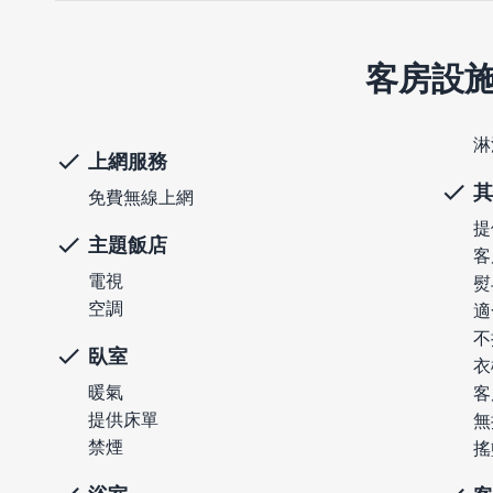
客房設
淋
上網服務
其
免費無線上網
提
主題飯店
客
電視
熨
空調
適
不
臥室
衣
暖氣
客
提供床單
無
禁煙
搖