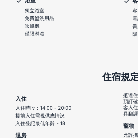
浴室
客
獨立浴室
客
免費盥洗用品
電
吹風機
書
僅限淋浴
陽
住宿規
抵達住
入住
預訂確
客入住
入住時段：14:00 - 20:00
具翻譯
提前入住需視供應情況
入住登記最低年齡 - 18
寵物
允許攜
退房