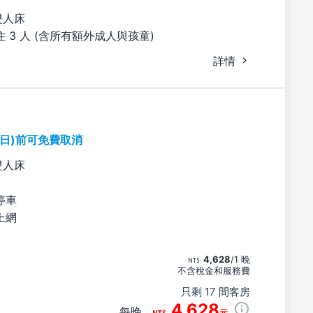
雙人床
 3 人 (含所有額外成人與孩童)
詳情
期日)前可免費取消
雙人床
停車
上網
4,628
/1 晚
不含稅金和服務費
只剩 17 間客房
4,628
每晚
元