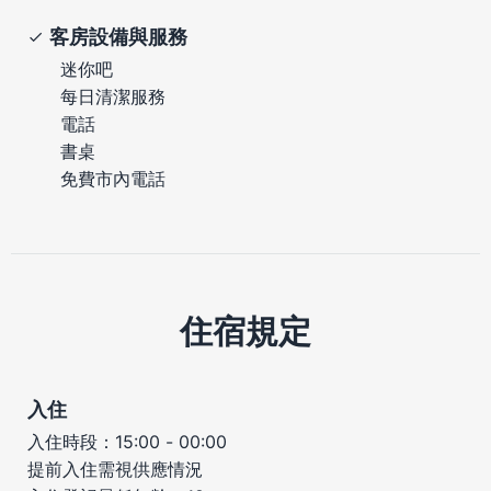
客房設備與服務
迷你吧
每日清潔服務
電話
書桌
免費市內電話
住宿規定
入住
入住時段：15:00 - 00:00
提前入住需視供應情況