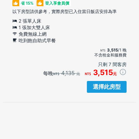
省 15%
登入享會員價
以下房型請供參考，實際房型已入住當日飯店安排為準
2 張單人床
1 張加大雙人床
免費無線上網
吃到飽自助式早餐
3,515
/1 晚
不含稅金和服務費
只剩 7 間客房
3,515
4,135
每晚
元
元
選擇此房型