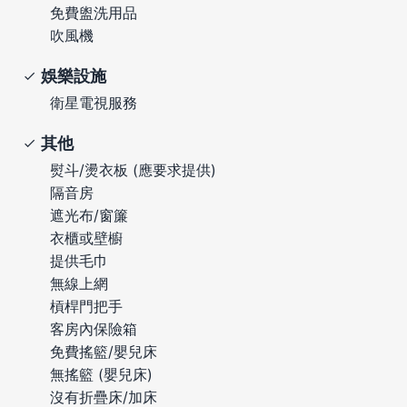
免費盥洗用品
吹風機
娛樂設施
衛星電視服務
其他
熨斗/燙衣板 (應要求提供)
隔音房
遮光布/窗簾
衣櫃或壁櫥
提供毛巾
無線上網
槓桿門把手
客房內保險箱
免費搖籃/嬰兒床
無搖籃 (嬰兒床)
沒有折疊床/加床