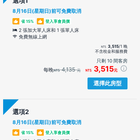
選項
8月16日(星期日)前可免費取消
省 15%
登入享會員價
2 張加大單人床和 1 張單人床
免費無線上網
3,515
/1 晚
不含稅金和服務費
只剩 10 間客房
3,515
4,135
每晚
元
元
選擇此房型
選項
8月16日(星期日)前可免費取消
省 15%
登入享會員價