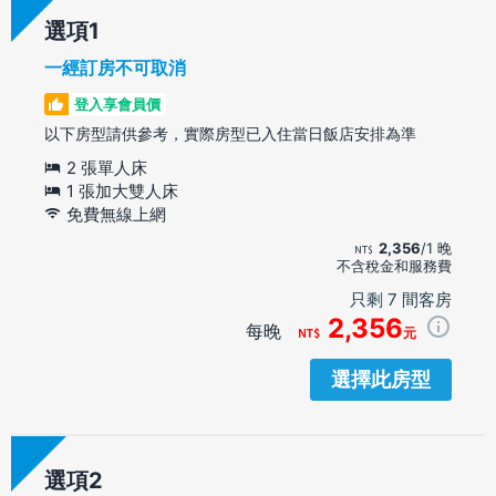
選項
一經訂房不可取消
登入享會員價
以下房型請供參考，實際房型已入住當日飯店安排為準
2 張單人床
1 張加大雙人床
免費無線上網
2,356
/1 晚
不含稅金和服務費
只剩 7 間客房
2,356
每晚
元
選擇此房型
選項