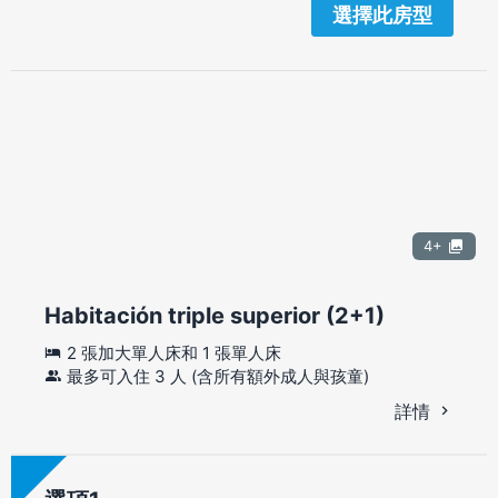
選擇此房型
4+
Habitación triple superior (2+1)
2 張加大單人床和 1 張單人床
最多可入住 3 人 (含所有額外成人與孩童)
詳情