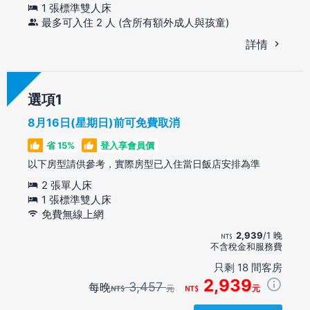
1 張標準雙人床
最多可入住 2 人 (含所有額外成人與孩童)
詳情
選項
8月16日(星期日)前可免費取消
省 15%
登入享會員價
以下房型請供參考，實際房型已入住當日飯店安排為準
2 張單人床
1 張標準雙人床
免費無線上網
2,939
/1 晚
不含稅金和服務費
只剩 18 間客房
2,939
3,457
每晚
元
元