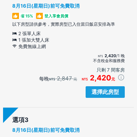
8月16日(星期日)前可免費取消
省 15%
登入享會員價
以下房型請供參考，實際房型已入住當日飯店安排為準
2 張單人床
1 張加大雙人床
免費無線上網
2,420
/1 晚
不含稅金和服務費
只剩 7 間客房
2,420
2,847
每晚
元
元
選擇此房型
選項
8月16日(星期日)前可免費取消