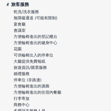
旅客服務
乾洗/洗衣服務
無障礙通道 (可能有限制)
宴會廳
會議室
方便輪椅進出的登記櫃台
方便輪椅進出的健身中心
花園
可供輪椅出入的停車位
大廳提供免費報紙
旅遊資訊/購票服務
婚禮服務
停車位 (非路邊)
方便輪椅進出的酒廊
方便輪椅進出的住宿內餐廳
行李寄放
商務中心
多國語言服務人員