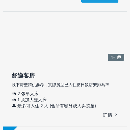
4+
舒適客房
以下房型請供參考，實際房型已入住當日飯店安排為準
2 張單人床
1 張加大雙人床
最多可入住 2 人 (含所有額外成人與孩童)
詳情