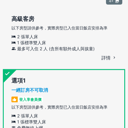
4+
高級客房
以下房型請供參考，實際房型已入住當日飯店安排為準
2 張單人床
1 張標準雙人床
最多可入住 2 人 (含所有額外成人與孩童)
詳情
選項
一經訂房不可取消
登入享會員價
以下房型請供參考，實際房型已入住當日飯店安排為準
2 張單人床
1 張標準雙人床
免費無線上網