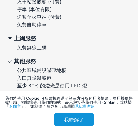
火車站接旅客 (付費)
停車 (車位有限)
送客至火車站 (付費)
免費自助停車
上網服務
免費無線上網
其他服務
公共區域鋪設磁磚地板
入口無障礙坡道
至少 80% 的燈光是使用 LED 燈
不提供無障礙接駁車
我們將使用 Cookie 收集數據傳送至第三方分析使用者情形，並用於廣告
無障礙停車位數量 - 1
或行銷。如繼續使用我們的網站，表示您接受我們使用 Cookie，或點擊
「
不同意
」。 如您想了解更多，請詳閱
隱私權政策
提供當地生態系統和文化教育
附近有美容美體 Spa
我瞭解了
參考售價(含稅)
可應要求更換床單
會員訂購
訪客訂購
刷卡優惠
4,982
入口通道光線充足