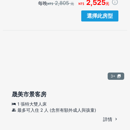
2,525
2,805
每晚
元
元
選擇此房型
3+
晟美市景客房
1 張特大雙人床
最多可入住 2 人 (含所有額外成人與孩童)
詳情