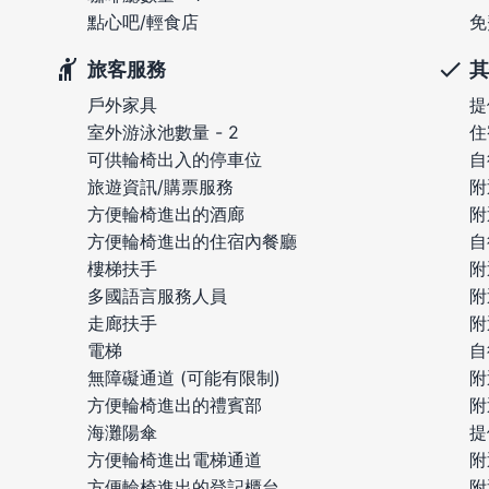
點心吧/輕食店
免
旅客服務
其
戶外家具
提
室外游泳池數量 - 2
住
可供輪椅出入的停車位
自
旅遊資訊/購票服務
附
方便輪椅進出的酒廊
附
方便輪椅進出的住宿內餐廳
自
樓梯扶手
附
多國語言服務人員
附
走廊扶手
附
電梯
自
無障礙通道 (可能有限制)
附
方便輪椅進出的禮賓部
附
海灘陽傘
提
方便輪椅進出電梯通道
附
方便輪椅進出的登記櫃台
附