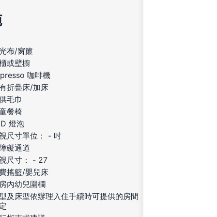
施
光布/窗簾
櫃或壁櫥
spresso 咖啡機
有折疊床/加床
供毛巾
童餐椅
ED 燈泡
視尺寸單位： - 吋
障礙通道
視尺寸： - 27
費搖籃/嬰兒床
房內幼兒圍欄
型及床型依辦理入住手續時可提供的房間
定