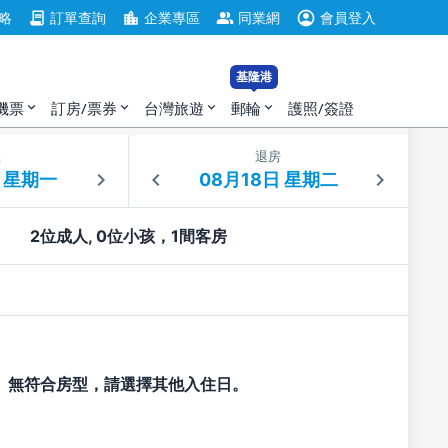
account_circle
contract
location_city
group
略
訂單查詢
企業專區
同業網
會員登入
基隆港
機票
訂房/票券
台灣旅遊
郵輪
護照/簽證
expand_more
expand_more
expand_more
expand_more
住
退房
2位成人, 0位小孩，1間客房
無符合房型，請選擇其他入住日。