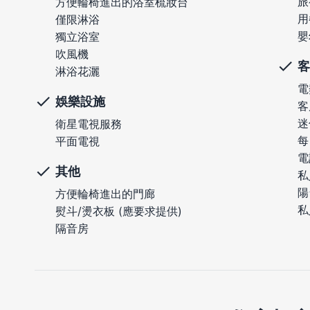
旅
方便輪椅進出的浴室梳妝台
用
僅限淋浴
嬰
獨立浴室
吹風機
客
淋浴花灑
電
娛樂設施
客
迷
衛星電視服務
每
平面電視
電
其他
私
陽
方便輪椅進出的門廊
私
熨斗/燙衣板 (應要求提供)
隔音房