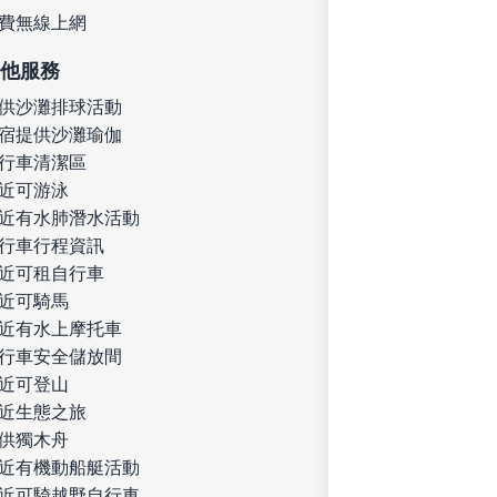
費無線上網
他服務
供沙灘排球活動
宿提供沙灘瑜伽
行車清潔區
近可游泳
近有水肺潛水活動
行車行程資訊
近可租自行車
近可騎馬
近有水上摩托車
行車安全儲放間
近可登山
近生態之旅
供獨木舟
近有機動船艇活動
近可騎越野自行車