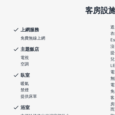
客房設
遮
上網服務
衣
免費無線上網
E
沒
主題飯店
提
電視
兒
空調
L
電
臥室
無
暖氣
電
禁煙
免
提供床單
客
房
浴室
而