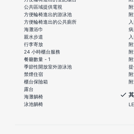
公共區域提供電視
附
方便輪椅進出的游泳池
附
方便輪椅進出的公共廁所
入
海灘浴巾
病
親水步道
入
行李寄放
附
24 小時櫃台服務
附
餐廳數量 - 1
附
季節性開放室外游泳池
提
禁煙住宿
附
櫃台保險箱
附
露台
其
海灘躺椅
泳池躺椅
L