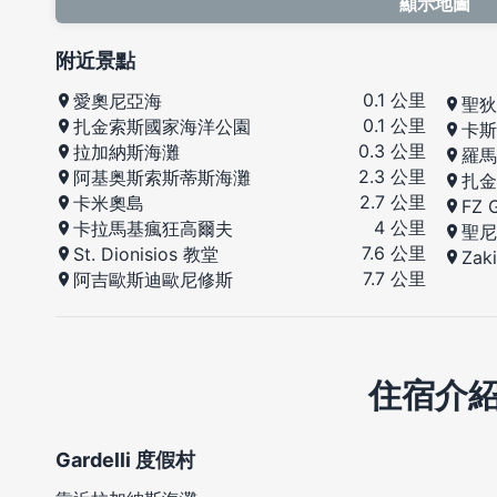
顯示地圖
附近景點
0.1 公里
愛奧尼亞海
聖狄
0.1 公里
扎金索斯國家海洋公園
卡斯
0.3 公里
拉加納斯海灘
羅馬
2.3 公里
阿基奥斯索斯蒂斯海灘
扎金
2.7 公里
卡米奧島
FZ 
4 公里
卡拉馬基瘋狂高爾夫
聖尼
7.6 公里
St. Dionisios 教堂
Za
7.7 公里
阿吉歐斯迪歐尼修斯
住宿介
Gardelli 度假村