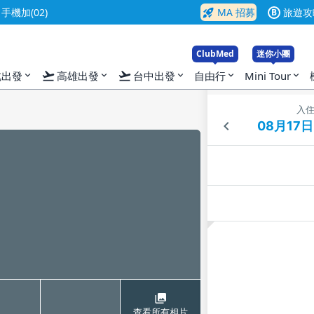
rocket_launch
機加(02)
MA 招募
旅遊攻
B
ClubMed
迷你小團
flight_takeoff
flight_takeoff
北出發
高雄出發
台中出發
自由行
Mini Tour
expand_more
expand_more
expand_more
expand_more
expand_more
入
查看所有相片