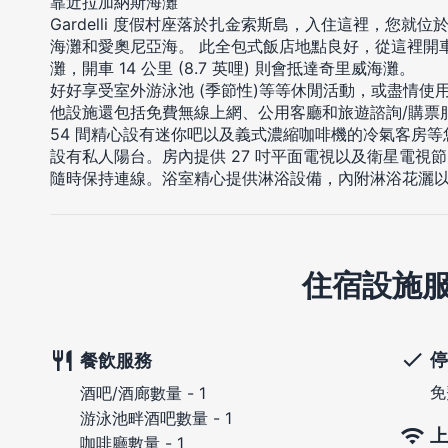
靠近拉加納斯海灘
Gardelli 度假村座落於扎金索斯島，入住這裡，您就
海灘和愛奧尼亞海。 此全包式飯店地點良好，從這裡開車 10 公里
灘，開車 14 公里 (8.7 英哩) 則會抵達奇里威海灘。
好好享受室外游泳池 (季節性)等等休閒活動，或盡情使
他設施還包括免費無線上網、公用客廳和旅遊諮詢/購票
54 間精心設有迷你吧以及義式濃縮咖啡機的冷氣客房
設有私人陽台。房內提供 27 吋平面電視以及衛星電視
隨時保持連線。浴室精心提供淋浴設備，內附淋浴花灑
住宿設施
停
餐飲服務
免
酒吧/酒廊數量 - 1
游泳池畔酒吧數量 - 1
上
咖啡廳數量 - 1