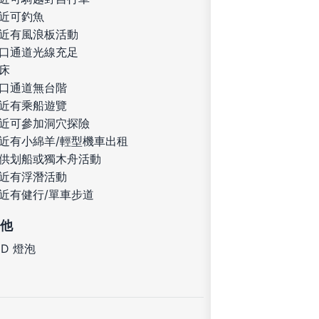
近可釣魚
近有風浪板活動
口通道光線充足
床
口通道無台階
近有乘船遊覽
近可參加洞穴探險
近有小綿羊/輕型機車出租
供划船或獨木舟活動
近有浮潛活動
近有健行/單車步道
他
ED 燈泡