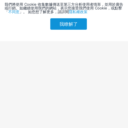
我們將使用 Cookie 收集數據傳送至第三方分析使用者情形，並用於廣告
或行銷。如繼續使用我們的網站，表示您接受我們使用 Cookie，或點擊
「
不同意
」。 如您想了解更多，請詳閱
隱私權政策
我瞭解了
請選擇其他入住日