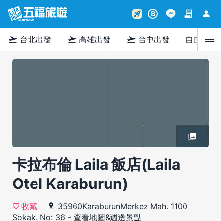
contract
person
rocket_launch
B
menu
flight_takeoff
flight_takeoff
flight_takeoff
台北出發
高雄出發
台中出發
自由行
卡拉布倫 Laila 飯店(Laila
Otel Karaburun)
35960KaraburunMerkez Mah. 1100
收藏
Sokak. No: 36
-
查看地圖&週邊景點