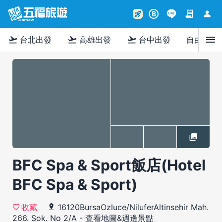
contract
person
rocket_launch
B
menu
flight_takeoff
flight_takeoff
flight_takeoff
台北出發
高雄出發
台中出發
自由行
BFC Spa & Sport飯店(Hotel
BFC Spa & Sport)
16120BursaOzluce/NiluferAltinsehir Mah.
收藏
266. Sok. No 2/A
-
查看地圖&週邊景點