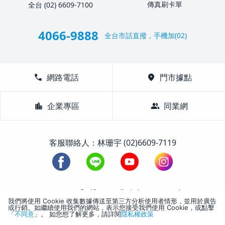
傳真刷卡單
全台 (02) 6609-7100
4066-9888
全台市話直撥，手機加(02)
call
網路電話
location_on
門市據點
location_city
企業專區
group
同業網
客服聯絡人：林珊宇 (02)6609-7119
1988-2026 © Lifetour All Rights Reserved.
我們將使用 Cookie 收集數據傳送至第三方分析使用者情形，並用於廣告
或行銷。如繼續使用我們的網站，表示您接受我們使用 Cookie，或點擊
「
不同意
」。 如您想了解更多，請詳閱
隱私權政策