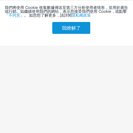
我們將使用 Cookie 收集數據傳送至第三方分析使用者情形，並用於廣告
或行銷。如繼續使用我們的網站，表示您接受我們使用 Cookie，或點擊
「
不同意
」。 如您想了解更多，請詳閱
隱私權政策
我瞭解了
請選擇其他入住日