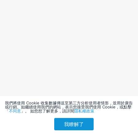
我們將使用 Cookie 收集數據傳送至第三方分析使用者情形，並用於廣告
或行銷。如繼續使用我們的網站，表示您接受我們使用 Cookie，或點擊
「
不同意
」。 如您想了解更多，請詳閱
隱私權政策
我瞭解了
請選擇其他入住日