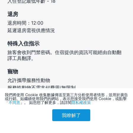
入住登記最低年齡 - 18
退房
退房時間：12:00
延遲退房需視供應情況
特殊入住指示
旅客會收到門禁密碼。住宿提供的資訊可能經由自動翻
譯工具翻譯。
寵物
允許攜帶服務性動物
服務性動物不需支付費用/無限制
可攜帶寵物
我們將使用 Cookie 收集數據傳送至第三方分析使用者情形，並用於廣告
或行銷。如繼續使用我們的網站，表示您接受我們使用 Cookie，或點擊
「
不同意
」。 如您想了解更多，請詳閱
隱私權政策
此住宿接受的付款方式
我瞭解了
參考售價(含稅)
會員訂購
訪客訂購
刷卡優惠
4,088