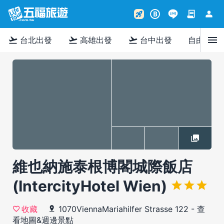
contract
person
rocket_launch
B
menu
flight_takeoff
flight_takeoff
flight_takeoff
台北出發
高雄出發
台中出發
自由行
維也納施泰根博閣城際飯店
(IntercityHotel Wien)
1070ViennaMariahilfer Strasse 122
-
查
收藏
看地圖&週邊景點