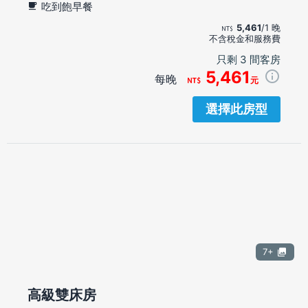
吃到飽早餐
5,461
/1 晚
不含稅金和服務費
只剩 3 間客房
5,461
每晚
元
選擇此房型
7+
高級雙床房