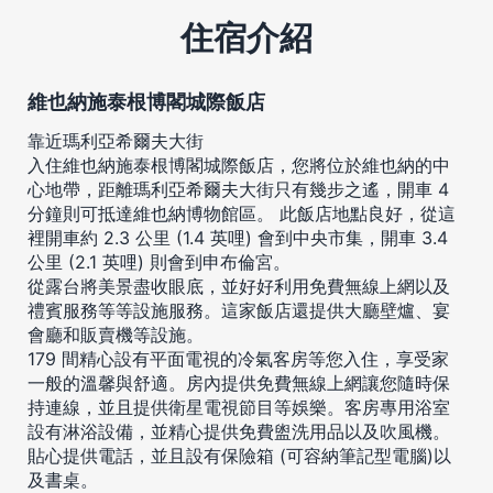
住宿介紹
維也納施泰根博閣城際飯店
靠近瑪利亞希爾夫大街
入住維也納施泰根博閣城際飯店，您將位於維也納的中
心地帶，距離瑪利亞希爾夫大街只有幾步之遙，開車 4
分鐘則可抵達維也納博物館區。 此飯店地點良好，從這
裡開車約 2.3 公里 (1.4 英哩) 會到中央市集，開車 3.4
公里 (2.1 英哩) 則會到申布倫宮。
從露台將美景盡收眼底，並好好利用免費無線上網以及
禮賓服務等等設施服務。這家飯店還提供大廳壁爐、宴
會廳和販賣機等設施。
179 間精心設有平面電視的冷氣客房等您入住，享受家
一般的溫馨與舒適。房內提供免費無線上網讓您隨時保
持連線，並且提供衛星電視節目等娛樂。客房專用浴室
設有淋浴設備，並精心提供免費盥洗用品以及吹風機。
貼心提供電話，並且設有保險箱 (可容納筆記型電腦)以
及書桌。