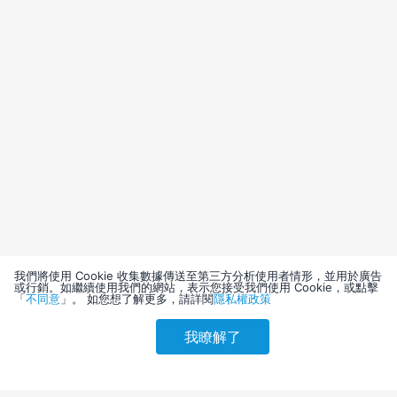
我們將使用 Cookie 收集數據傳送至第三方分析使用者情形，並用於廣告
或行銷。如繼續使用我們的網站，表示您接受我們使用 Cookie，或點擊
「
不同意
」。 如您想了解更多，請詳閱
隱私權政策
我瞭解了
請選擇其他入住日