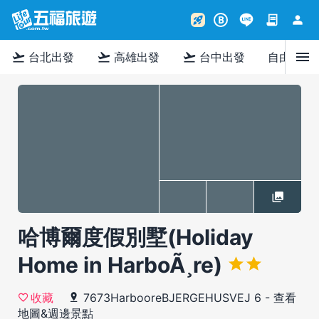
contract
person
rocket_launch
B
menu
flight_takeoff
flight_takeoff
flight_takeoff
台北出發
高雄出發
台中出發
自由行
哈博爾度假別墅(Holiday
Home in HarboÃ¸re)
7673HarbooreBJERGEHUSVEJ 6
-
查看
收藏
地圖&週邊景點