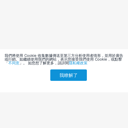
我們將使用 Cookie 收集數據傳送至第三方分析使用者情形，並用於廣告
或行銷。如繼續使用我們的網站，表示您接受我們使用 Cookie，或點擊
「
不同意
」。 如您想了解更多，請詳閱
隱私權政策
我瞭解了
請選擇其他入住日