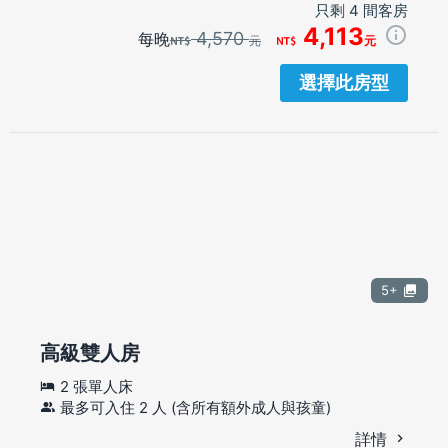
只剩 4 間客房
4,113
4,570
每晚
元
元
選擇此房型
5+
高級雙人房
2 張單人床
最多可入住 2 人 (含所有額外成人與孩童)
詳情