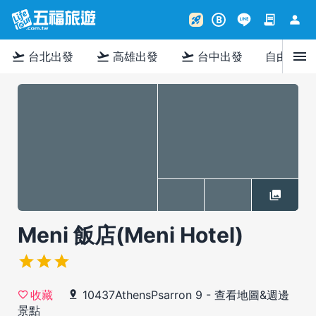
contract
person
rocket_launch
B
menu
flight_takeoff
flight_takeoff
flight_takeoff
台北出發
高雄出發
台中出發
自由行
Meni 飯店(Meni Hotel)
10437AthensPsarron 9
-
查看地圖&週邊
收藏
景點