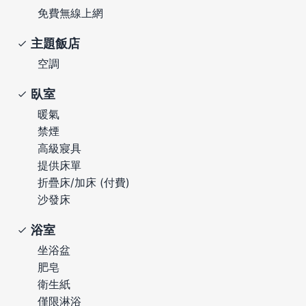
免費無線上網
主題飯店
空調
臥室
暖氣
禁煙
高級寢具
提供床單
折疊床/加床 (付費)
沙發床
浴室
坐浴盆
肥皂
衛生紙
僅限淋浴