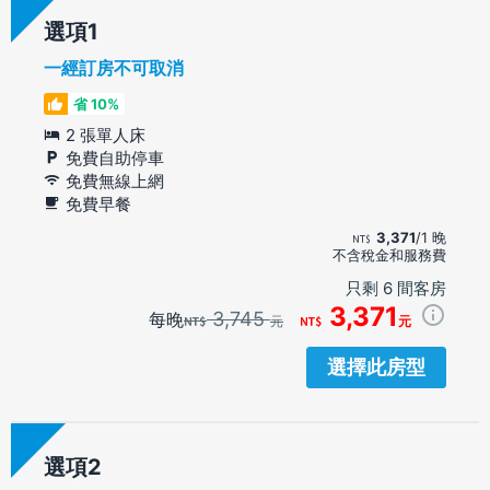
選項
一經訂房不可取消
省 10%
2 張單人床
免費自助停車
免費無線上網
免費早餐
3,371
/1 晚
不含稅金和服務費
只剩 6 間客房
3,371
3,745
每晚
元
元
選擇此房型
選項