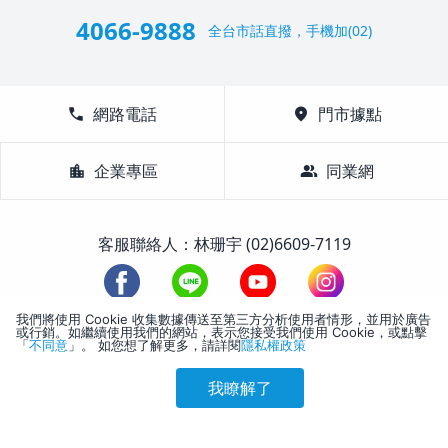
4066-9888
全台市話直撥，手機加(02)
call
網路電話
location_on
門市據點
location_city
企業專區
group
同業網
客服聯絡人：林珊宇 (02)6609-7119
我們將使用 Cookie 收集數據傳送至第三方分析使用者情形，並用於廣告
或行銷。如繼續使用我們的網站，表示您接受我們使用 Cookie，或點擊
1988-2026 © Lifetour All Rights Reserved.
「
不同意
」。 如您想了解更多，請詳閱
隱私權政策
我瞭解了
參考售價(含稅)
會員訂購
訪客訂購
刷卡優惠
3,838