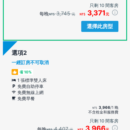
只剩 10 間客房
3,371
3,745
每晚
元
元
選擇此房型
選項
一經訂房不可取消
省 10%
1 張標準雙人床
免費自助停車
免費無線上網
免費早餐
3,966
/1 晚
不含稅金和服務費
只剩 10 間客房
3,966
4,407
每晚
元
元