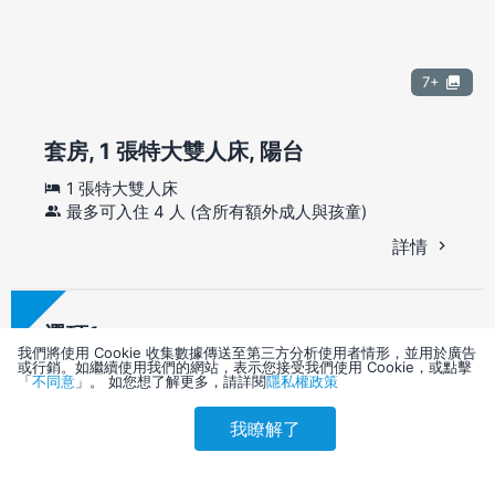
7+
套房, 1 張特大雙人床, 陽台
1 張特大雙人床
最多可入住 4 人 (含所有額外成人與孩童)
詳情
選項
我們將使用 Cookie 收集數據傳送至第三方分析使用者情形，並用於廣告
或行銷。如繼續使用我們的網站，表示您接受我們使用 Cookie，或點擊
一經訂房不可取消
「
不同意
」。 如您想了解更多，請詳閱
隱私權政策
1 張特大雙人床
我瞭解了
免費自助停車
參考售價(含稅)
免費無線上網
會員訂購
訪客訂購
刷卡優惠
5,842
4,998
/1 晚