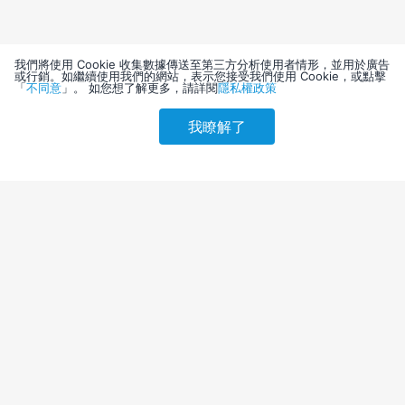
我們將使用 Cookie 收集數據傳送至第三方分析使用者情形，並用於廣告
或行銷。如繼續使用我們的網站，表示您接受我們使用 Cookie，或點擊
「
不同意
」。 如您想了解更多，請詳閱
隱私權政策
我瞭解了
請選擇其他入住日