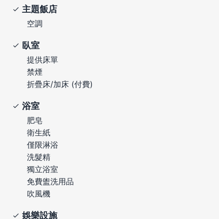
主題飯店
空調
臥室
提供床單
禁煙
折疊床/加床 (付費)
浴室
肥皂
衛生紙
僅限淋浴
洗髮精
獨立浴室
免費盥洗用品
吹風機
娛樂設施