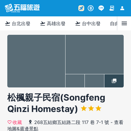
contract
person
rocket_launch
B
menu
flight_takeoff
flight_takeoff
flight_takeoff
台北出發
高雄出發
台中出發
自由行
松楓親子民宿(Songfeng
Qinzi Homestay)
268五結鄉五結路二段 117 巷 7-1 號
-
查看
收藏
地圖&週邊景點