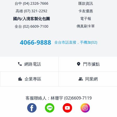
台中 (04) 2326-7666
匯款資訊
高雄 (07) 321-2292
卡友優惠
國內/入境客製化包團
電子報
傳真刷卡單
全台 (02) 6609-7100
4066-9888
全台市話直撥，手機加(02)
call
網路電話
location_on
門市據點
location_city
企業專區
group
同業網
客服聯絡人：林珊宇 (02)6609-7119