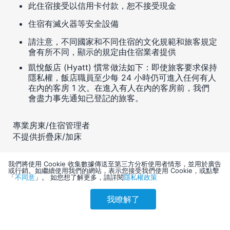
此住宿接受以信用卡付款，恕不接受現金
住宿有滅火器等安全設備
請注意，不同國家和不同住宿的文化規範和旅客規定
會有所不同，顯示的規定由住宿業者提供
凱悅飯店 (Hyatt) 慣常做法如下：即使旅客要求保持
隱私權，飯店職員至少每 24 小時仍可進入任何有人
在內的客房 1 次。在進入有人在內的客房前，我們
會盡力事先通知已登記的旅客。
專業房東/住宿管理者
不提供折疊床/加床
其他規定
我們將使用 Cookie 收集數據傳送至第三方分析使用者情形，並用於廣告
或行銷。如繼續使用我們的網站，表示您接受我們使用 Cookie，或點擊
最多 3 位 16 歲或以下的兒童可與父母或監護人同住一
「
不同意
」。 如您想了解更多，請詳閱
隱私權政策
間房 (不加床)，無需支付額外住宿費。
我瞭解了
此住宿可提供相連/相通的客房，但需視當時是否有可使
參考售價(含稅)
會員訂購
訪客訂購
用的客房。如果您有此需求，請撥打預訂確認電子郵件
刷卡優惠
3,374
中的電話號碼，直接與住宿聯絡。