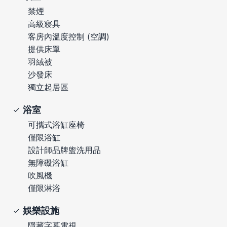
禁煙
高級寢具
客房內溫度控制 (空調)
提供床單
羽絨被
沙發床
獨立起居區
浴室
可攜式浴缸座椅
僅限浴缸
設計師品牌盥洗用品
無障礙浴缸
吹風機
僅限淋浴
娛樂設施
隱藏字幕電視