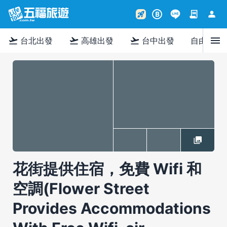
contract
person
rocket_launch
B
menu
flight_takeoff
flight_takeoff
flight_takeoff
台北出發
高雄出發
台中出發
自由行
花街提供住宿，免費 Wifi 和
空調(Flower Street
Provides Accommodations