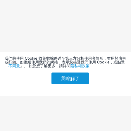
我們將使用 Cookie 收集數據傳送至第三方分析使用者情形，並用於廣告
或行銷。如繼續使用我們的網站，表示您接受我們使用 Cookie，或點擊
「
不同意
」。 如您想了解更多，請詳閱
隱私權政策
我瞭解了
請選擇其他入住日