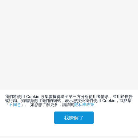
我們將使用 Cookie 收集數據傳送至第三方分析使用者情形，並用於廣告
或行銷。如繼續使用我們的網站，表示您接受我們使用 Cookie，或點擊
「
不同意
」。 如您想了解更多，請詳閱
隱私權政策
我瞭解了
請選擇其他入住日