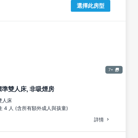
選擇此房型
7+
張標準雙人床, 非吸煙房
雙人床
 4 人 (含所有額外成人與孩童)
詳情