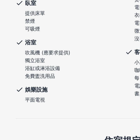
臥室
電
提供床單
衣
禁煙
電
可吸煙
微
沒
浴室
客
吹風機 (應要求提供)
獨立浴室
小
浴缸或淋浴設備
咖
免費盥洗用品
每
電
娛樂設施
書
平面電視