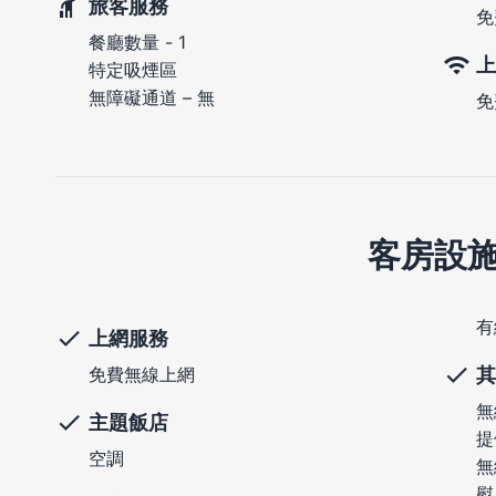
旅客服務
免
餐廳數量 - 1
上
特定吸煙區
無障礙通道 – 無
免
客房設
有
上網服務
其
免費無線上網
無
主題飯店
提
空調
無
熨