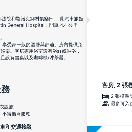
郡法院和駱諾克鄉村俱樂部。 此汽車旅館
General Hospital，開車 4.4 公里
機。
住，享受家一般的溫馨與舒適。房內提供免
等娛樂。客房專用浴室設有浴缸或淋浴，
且設有書桌以及咖啡機/沖茶器。
客房, 2 
服務
2 張標準
最多可入住
衣設施
4 小時櫃台服務
車和交通接駁