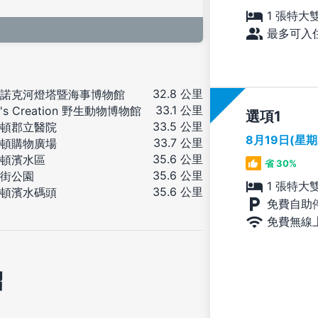
1 張特大
最多可入住
32.8 公里
諾克河燈塔暨海事博物館
33.1 公里
's Creation 野生動物博物館
選項
33.5 公里
頓郡立醫院
8月19日(星
33.7 公里
頓購物廣場
35.6 公里
頓濱水區
省 30%
35.6 公里
街公園
1 張特大
35.6 公里
頓濱水碼頭
免費自助
免費無線
紹