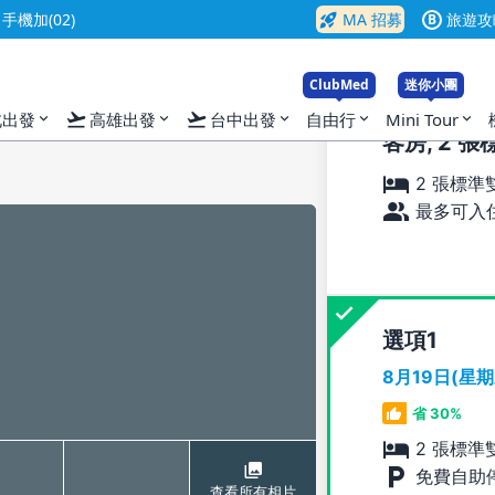
rocket_launch
機加(02)
MA 招募
旅遊攻
B
ClubMed
迷你小團
flight_takeoff
flight_takeoff
北出發
高雄出發
台中出發
自由行
Mini Tour
expand_more
expand_more
expand_more
expand_more
expand_more
客房, 2 
2 張標準
最多可入住
選項
8月19日(星
省 30%
2 張標準
免費自助
查看所有相片