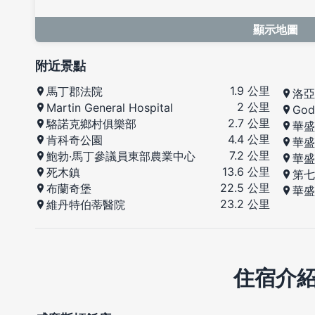
顯示地圖
附近景點
1.9 公里
馬丁郡法院
洛亞
2 公里
Martin General Hospital
God
2.7 公里
駱諾克鄉村俱樂部
華盛
4.4 公里
肯科奇公園
華盛
7.2 公里
鮑勃·馬丁參議員東部農業中心
華盛
13.6 公里
死木鎮
第七
22.5 公里
布蘭奇堡
華盛
23.2 公里
維丹特伯蒂醫院
住宿介