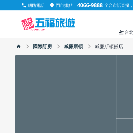
4066-9888
call
location_on
網路電話
門市據點
全台市話直撥，手
flight_takeoff
台
國際訂房
威廉斯頓
威廉斯頓飯店