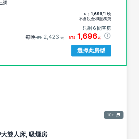
上網
1,696
/1 晚
不含稅金和服務費
只剩 6 間客房
1,696
2,423
每晚
元
元
選擇此房型
10+
張特大雙人床, 吸煙房