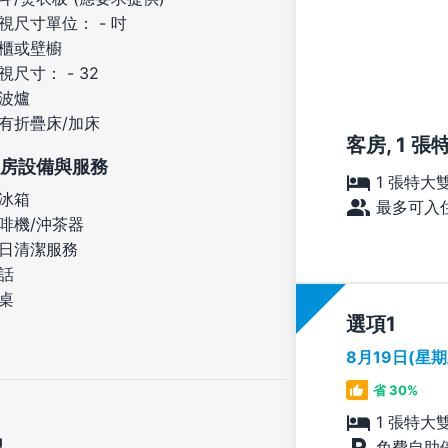
視尺寸單位： - 吋
櫃或壁櫥
視尺寸： - 32
波爐
有折疊床/加床
客房, 1 
房設備與服務
1 張特大
冰箱
最多可入住
啡機/沖茶器
日清潔服務
話
桌
選項
8月19日(星
省 30%
1 張特大
免費自助