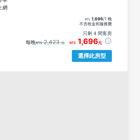
上網
1,696
/1 晚
不含稅金和服務費
只剩 4 間客房
1,696
2,423
每晚
元
元
選擇此房型