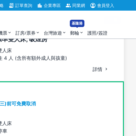
account_circle
contract
location_city
group
略
訂單查詢
企業專區
同業網
會員登入
7+
基隆港
機票
訂房/票券
台灣旅遊
郵輪
護照/簽證
expand_more
expand_more
expand_more
expand_more
張標準雙人床, 吸煙房
雙人床
 4 人 (含所有額外成人與孩童)
詳情
期三)前可免費取消
雙人床
停車