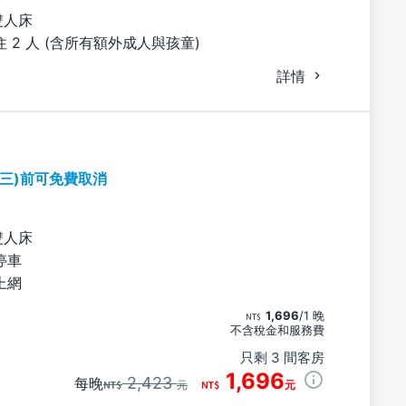
雙人床
 2 人 (含所有額外成人與孩童)
詳情
期三)前可免費取消
雙人床
停車
上網
1,696
/1 晚
不含稅金和服務費
只剩 3 間客房
1,696
2,423
每晚
元
元