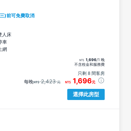
期三)前可免費取消
雙人床
停車
上網
1,696
/1 晚
不含稅金和服務費
只剩 8 間客房
1,696
2,423
每晚
元
元
選擇此房型