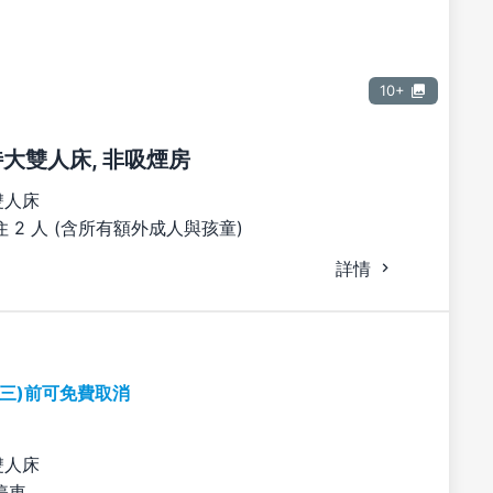
10+
張特大雙人床, 非吸煙房
雙人床
 2 人 (含所有額外成人與孩童)
詳情
期三)前可免費取消
雙人床
停車