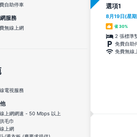
費自助停車
選項
8月19日(星
網服務
省 30%
費無線上網
2 張標準
免費自助
免費無線
施
線電視服務
他
線上網網速 - 50 Mbps 以上
供毛巾
線上網
斗/燙衣板 (應要求提供)