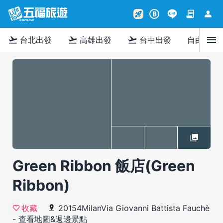
contract
person
rocket_launch
B
menu
flight_takeoff
flight_takeoff
flight_takeoff
台北出發
高雄出發
台中出發
自由行
Green Ribbon 飯店(Green
Ribbon)
20154MilanVia Giovanni Battista Fauchè
收藏
-
查看地圖&週邊景點