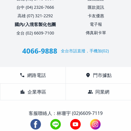
台中 (04) 2326-7666
匯款資訊
高雄 (07) 321-2292
卡友優惠
國內/入境客製化包團
電子報
傳真刷卡單
全台 (02) 6609-7100
4066-9888
全台市話直撥，手機加(02)
call
網路電話
location_on
門市據點
location_city
企業專區
group
同業網
客服聯絡人：林珊宇 (02)6609-7119