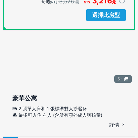
3,216
3,576
每晚
元
元
選擇此房型
5+
豪華公寓
2 張單人床和 1 張標準雙人沙發床
最多可入住 4 人 (含所有額外成人與孩童)
詳情