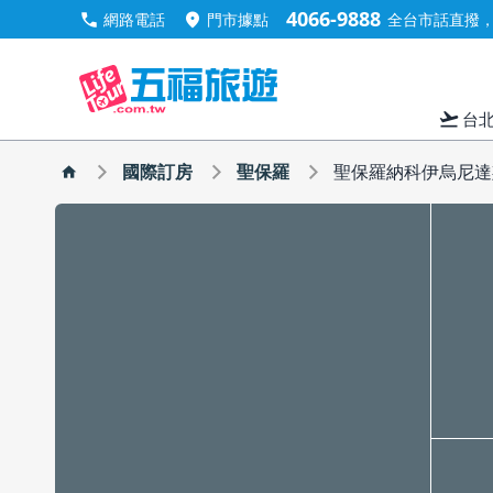
4066-9888
call
location_on
網路電話
門市據點
全台市話直撥，手
flight_takeoff
台
國際訂房
聖保羅
聖保羅納科伊烏尼達