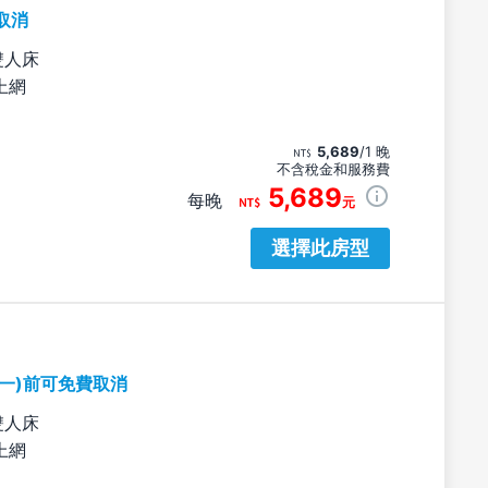
取消
雙人床
上網
5,689
/1 晚
不含稅金和服務費
5,689
每晚
元
選擇此房型
期一)前可免費取消
雙人床
上網