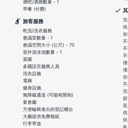
酒吧/酒廊數量 - 1
早餐 (付費)
其
完
旅客服務
供
乾洗/洗衣服務
生
會議室數量 - 1
不
會議空間大小 (公尺) - 70
不
室外游泳池數量 - 1
不
菜園
僅
多國語言服務人員
僅
洗衣設施
生
電梯
不
健身設施
完
無障礙通道 (可能有限制)
節
宴會廳
至
方便輪椅進出的登記櫃台
供
大廳提供免費報紙
供
行李寄放
年