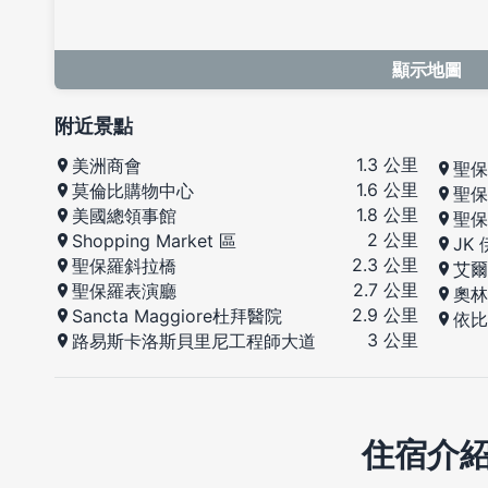
顯示地圖
附近景點
1.3 公里
美洲商會
聖保
1.6 公里
莫倫比購物中心
聖保
1.8 公里
美國總領事館
聖保
2 公里
Shopping Market 區
JK
2.3 公里
聖保羅斜拉橋
艾爾
2.7 公里
聖保羅表演廳
奧林
2.9 公里
Sancta Maggiore杜拜醫院
依比
3 公里
路易斯卡洛斯貝里尼工程師大道
住宿介