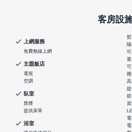
客房設
熨
上網服務
隔
免費無線上網
可
遮
主題飯店
可
電視
撥
空調
高
提
臥室
節
禁煙
資
提供床單
L
電
浴室
電