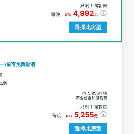
只剩 1 間客房
4,992
每晚
元
選擇此房型
期一)前可免費取消
床
上網
5,255
/1 晚
不含稅金和服務費
只剩 1 間客房
5,255
每晚
元
選擇此房型