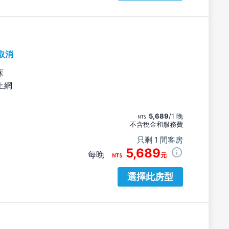
取消
床
上網
5,689
/1 晚
不含稅金和服務費
只剩 1 間客房
5,689
每晚
元
選擇此房型