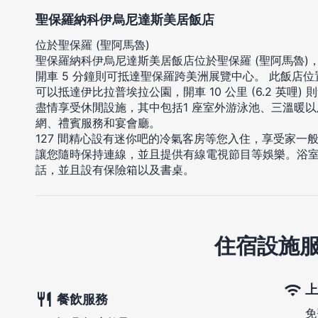
聖保羅納科伊烏尼達斯美居飯店
位於聖保羅 (聖阿馬魯)
聖保羅納科伊烏尼達斯美居飯店位於聖保羅 (聖阿馬魯)，
開車 5 分鐘則可抵達聖保羅跨美洲展覽中心。 此飯店位置絕佳
可以抵達伊比拉普埃拉公園，開車 10 公里 (6.2 英哩)
盡情享受休閒設施，其中包括1 座室外游泳池、三溫暖
網、禮賓服務和宴會廳。
127 間精心設有迷你吧的冷氣客房等您入住，享受家一
讓您隨時保持連線，並且提供有線電視節目等娛樂。浴
話，並且設有保險箱以及書桌。
住宿設施
上
餐飲服務
免