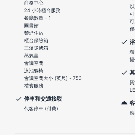
商務中心
以
24 小時櫃台服務
可
餐廳數量 - 1
可
圖書館
僅
禁煙住宿
櫃台保險箱
浴
三溫暖烤箱
環
蒸氣室
提
會議空間
泳池躺椅
其
會議空間大小 (英尺) - 753
資
禮賓服務
L
停車和交通接駁
客
代客停車 (付費)
應