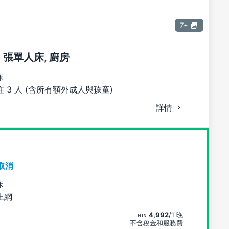
7+
3 張單人床, 廚房
床
 3 人 (含所有額外成人與孩童)
詳情
取消
床
上網
4,992
/1 晚
不含稅金和服務費