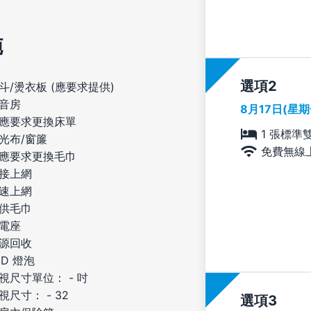
施
選項
斗/燙衣板 (應要求提供)
音房
8月17日(星
應要求更換床單
1 張標準
光布/窗簾
免費無線
應要求更換毛巾
接上網
速上網
供毛巾
電座
源回收
ED 燈泡
視尺寸單位： - 吋
視尺寸： - 32
選項