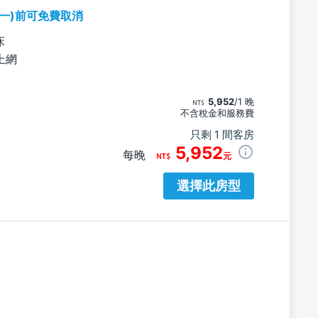
期一)前可免費取消
床
上網
5,952
/1 晚
不含稅金和服務費
只剩 1 間客房
5,952
每晚
元
選擇此房型