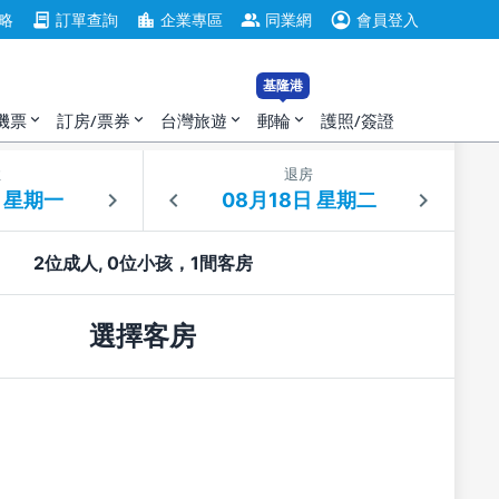
account_circle
contract
location_city
group
略
訂單查詢
企業專區
同業網
會員登入
基隆港
機票
訂房/票券
台灣旅遊
郵輪
護照/簽證
expand_more
expand_more
expand_more
expand_more
住
退房
2位成人, 0位小孩，1間客房
選擇客房