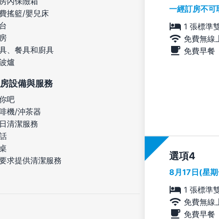
房內保險箱
一經訂房不可
費搖籃/嬰兒床
台
1 張標準
房
免費無線
具、餐具和廚具
免費早餐
波爐
房設備與服務
你吧
啡機/沖茶器
日清潔服務
話
桌
選項
要求提供清潔服務
8月17日(星
1 張標準
免費無線
免費早餐