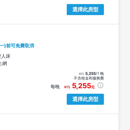
選擇此房型
期一)前可免費取消
雙人床
上網
5,255
/1 晚
不含稅金和服務費
5,255
每晚
元
選擇此房型