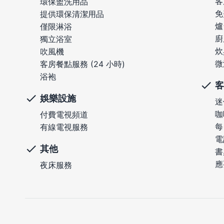
客
環保盥洗用品
免
提供環保清潔用品
爐
僅限淋浴
廚
獨立浴室
炊
吹風機
微
客房餐點服務 (24 小時)
浴袍
客
娛樂設施
迷
咖
付費電視頻道
每
有線電視服務
電
其他
書
應
夜床服務