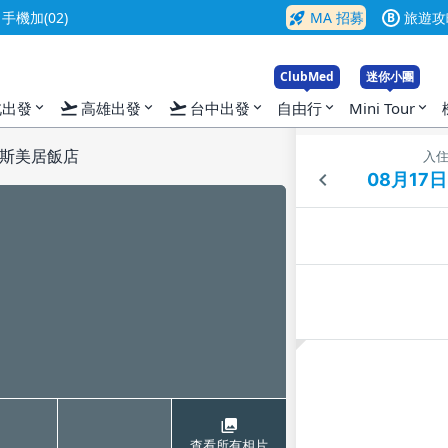
rocket_launch
機加(02)
MA 招募
旅遊攻
B
ClubMed
迷你小團
flight_takeoff
flight_takeoff
北出發
高雄出發
台中出發
自由行
Mini Tour
expand_more
expand_more
expand_more
expand_more
expand_more
斯美居飯店
入
查看所有相片