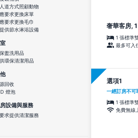
人道方式照顧動物
應要求更換床單
應要求更換毛巾
奢華客房, 
提供節水淋浴設備
1 張標準
室
最多可入住
保盥洗用品
供環保清潔用品
他
選項
源回收
一經訂房不可
ED 燈泡
1 張標準
房設備與服務
免費無線
要求提供清潔服務