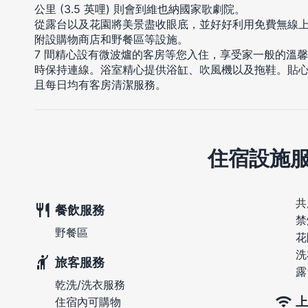
公里 (3.5 英哩) 則會到維也納國家歌劇院。
從露台以及花園將美景盡收眼底，並好好利用免費無線
附設購物商店和野餐區等設施。
7 間精心設有微波爐的客房等您入住，享受家一般的溫
時保持連線。浴室精心提供浴缸、吹風機以及拖鞋。貼心
且每日均有客房清潔服務。
住宿設施
共
餐飲服務
禁
野餐區
花
洗
旅客服務
露
乾洗/洗衣服務
上
住宿內可購物