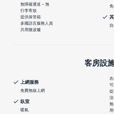
無障礙通道 – 無
免
行李寄放
其
提供保管箱
多國語言服務人員
自
共用微波爐
客房設
衣
上網服務
可
免費無線上網
從
沒
臥室
無
暖氣
用