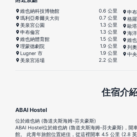
0.6 公里
維也納科技博物館
申布
0.7 公里
瑪利亞希爾夫大街
格羅
1.3 公里
美泉宮公園
歐塔
1.3 公里
申布倫宮
海洋
1.5 公里
維也納體育館
維也
1.9 公里
理蒙德劇院
列奧
1.9 公里
Lugner 市
中央
2.2 公里
美泉宮浴場
住宿介
ABAI Hostel
位於維也納 (魯道夫斯海姆-芬夫豪斯)
ABAI Hostel位於維也納 (魯道夫斯海姆-芬夫豪斯)
館。 此青年旅館位置絕佳，從這裡開車 4.5 公里 (2.8 