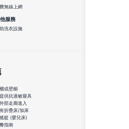
費無線上網
他服務
助洗衣設施
施
櫃或壁櫥
提供抗過敏寢具
外部走廊進入
有折疊床/加床
搖籃 (嬰兒床)
餐指南