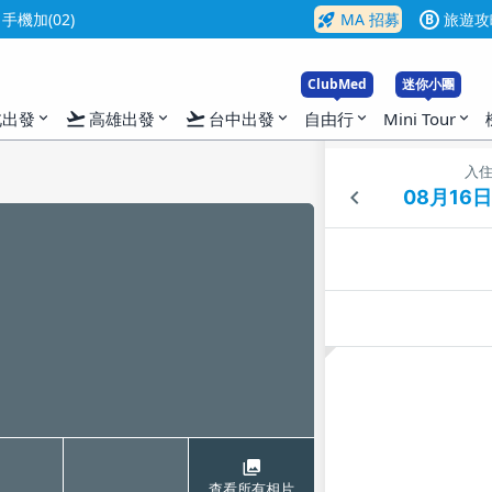
rocket_launch
機加(02)
MA 招募
旅遊攻
B
ClubMed
迷你小團
flight_takeoff
flight_takeoff
北出發
高雄出發
台中出發
自由行
Mini Tour
expand_more
expand_more
expand_more
expand_more
expand_more
入
查看所有相片