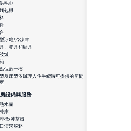
供毛巾
麵包機
料
鞋
台
型冰箱/冷凍庫
具、餐具和廚具
波爐
箱
點位於一樓
型及床型依辦理入住手續時可提供的房間
定
房設備與服務
熱水壺
凍庫
啡機/沖茶器
日清潔服務