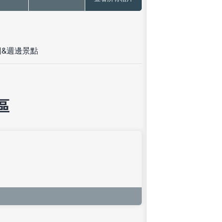
圖&週邊景點
區