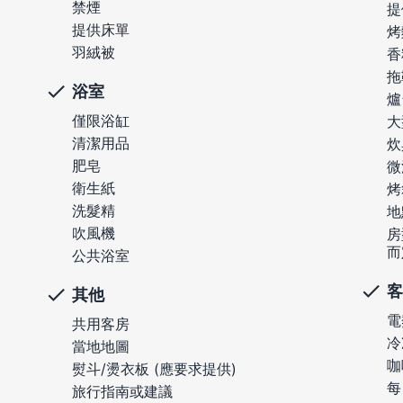
禁煙
提
提供床單
烤
羽絨被
香
拖
浴室
爐
僅限浴缸
大
清潔用品
炊
肥皂
微
衛生紙
烤
洗髮精
地
吹風機
房
而
公共浴室
客
其他
電
共用客房
冷
當地地圖
咖
熨斗/燙衣板 (應要求提供)
每
旅行指南或建議