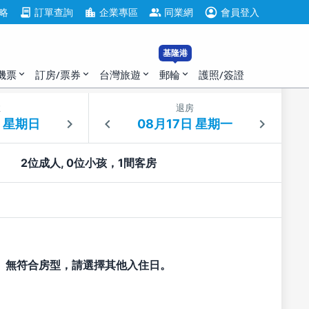
account_circle
contract
location_city
group
略
訂單查詢
企業專區
同業網
會員登入
基隆港
機票
訂房/票券
台灣旅遊
郵輪
護照/簽證
expand_more
expand_more
expand_more
expand_more
住
退房
2位成人, 0位小孩，1間客房
無符合房型，請選擇其他入住日。