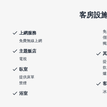
客房設
免
上網服務
僅
免費無線上網
獨
主題飯店
其
電視
提
炊
臥室
爐
提供床單
禁煙
客
冰
浴室