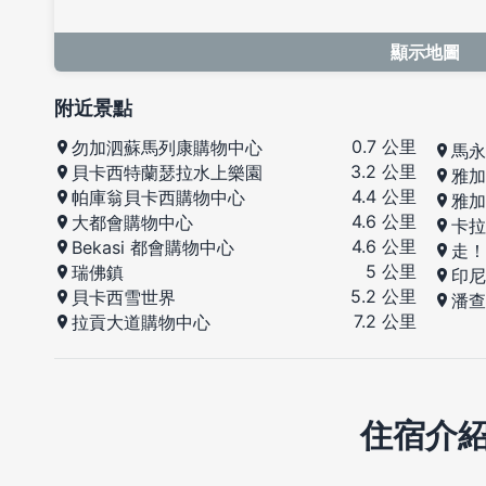
顯示地圖
附近景點
0.7 公里
勿加泗蘇馬列康購物中心
馬永
3.2 公里
貝卡西特蘭瑟拉水上樂園
雅加
4.4 公里
帕庫翁貝卡西購物中心
雅加
4.6 公里
大都會購物中心
卡拉
4.6 公里
Bekasi 都會購物中心
走！
5 公里
瑞佛鎮
印尼
5.2 公里
貝卡西雪世界
潘查
7.2 公里
拉貢大道購物中心
住宿介