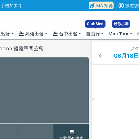
rocket_launch
機加(02)
MA 招募
旅遊攻
B
ClubMed
迷你小團
flight_takeoff
flight_takeoff
北出發
高雄出發
台中出發
自由行
Mini Tour
expand_more
expand_more
expand_more
expand_more
expand_more
marecon 優雅單間公寓
入
查看所有相片