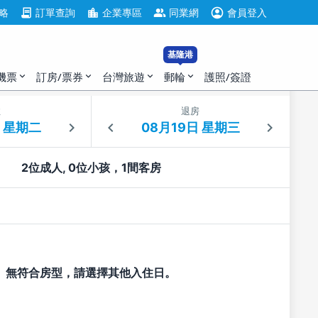
account_circle
contract
location_city
group
略
訂單查詢
企業專區
同業網
會員登入
基隆港
機票
訂房/票券
台灣旅遊
郵輪
護照/簽證
expand_more
expand_more
expand_more
expand_more
住
退房
2位成人, 0位小孩，1間客房
無符合房型，請選擇其他入住日。