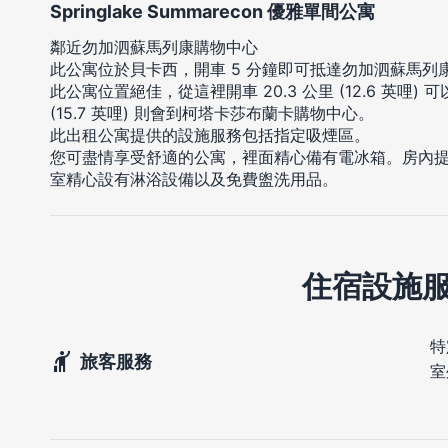
Springlake Summarecon 優雅單間公寓
鄰近勿加泗蘇馬列康購物中心
此公寓位於貝卡西，開車 5 分鐘即可抵達勿加泗蘇馬
此公寓位置絕佳，從這裡開車 20.3 公里 (12.6 英哩) 
(15.7 英哩) 則會到柯塔卡莎布蘭卡購物中心。
此出租公寓提供的設施服務包括指定吸煙區。
您可盡情享受舒適的公寓，裡面精心備有電冰箱。房內
室精心設有淋浴設備以及免費盥洗用品。
住宿設施
特
旅客服務
室