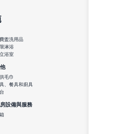
施
費盥洗用品
限淋浴
立浴室
他
供毛巾
具、餐具和廚具
台
房設備與服務
箱