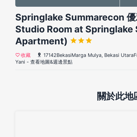
Springlake Summarecon
Studio Room at Springlak
Apartment)
17142BekasiMarga Mulya, Bekasi UtaraF
收藏
Yani
-
查看地圖&週邊景點
關於此地