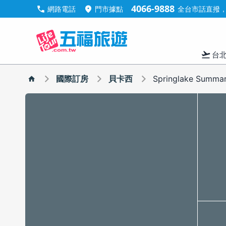
4066-9888
call
location_on
網路電話
門市據點
全台市話直撥，手
flight_takeoff
台
國際訂房
貝卡西
Springlake Sum