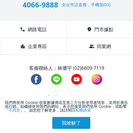
4066-9888
全台市話直撥，手機加(02)
call
網路電話
location_on
門市據點
location_city
企業專區
group
同業網
客服聯絡人：林珊宇 (02)6609-7119
1988-2026 © Lifetour All Rights Reserved.
我們將使用 Cookie 收集數據傳送至第三方分析使用者情形，並用於廣告
或行銷。如繼續使用我們的網站，表示您接受我們使用 Cookie，或點擊
「
不同意
」。 如您想了解更多，請詳閱
隱私權政策
我瞭解了
參考售價(含稅)
會員訂購
訪客訂購
刷卡優惠