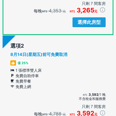
只剩 7 間客房
3,265
4,353
每晚
元
元
選擇此房型
選項
8月14日(星期五)前可免費取消
省 25%
1 張標準雙人床
免費自助停車
免費早餐
免費上網
3,592
/1 晚
不含稅金和服務費
只剩 7 間客房
3,592
4,788
每晚
元
元