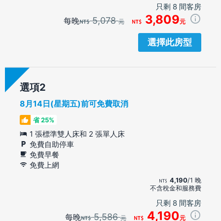
只剩 8 間客房
3,809
5,078
每晚
元
元
選擇此房型
選項
8月14日(星期五)前可免費取消
省 25%
1 張標準雙人床和 2 張單人床
免費自助停車
免費早餐
免費上網
4,190
/1 晚
不含稅金和服務費
只剩 8 間客房
4,190
5,586
每晚
元
元