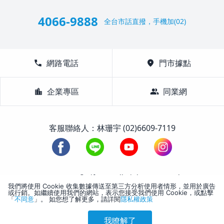
4066-9888
全台市話直撥，手機加(02)
call
網路電話
location_on
門市據點
location_city
企業專區
group
同業網
客服聯絡人：林珊宇 (02)6609-7119
1988-2026 © Lifetour All Rights Reserved.
我們將使用 Cookie 收集數據傳送至第三方分析使用者情形，並用於廣告
或行銷。如繼續使用我們的網站，表示您接受我們使用 Cookie，或點擊
「
不同意
」。 如您想了解更多，請詳閱
隱私權政策
我瞭解了
參考售價(含稅)