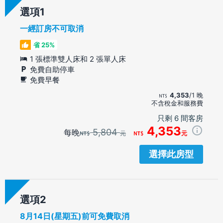
選項
一經訂房不可取消
省 25%
1 張標準雙人床和 2 張單人床
免費自助停車
免費早餐
4,353
/1 晚
不含稅金和服務費
只剩 6 間客房
4,353
5,804
每晚
元
元
選擇此房型
選項
8月14日(星期五)前可免費取消