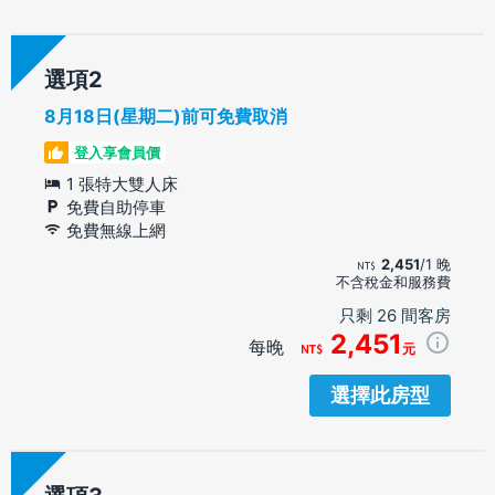
選項
8月18日(星期二)前可免費取消
登入享會員價
1 張特大雙人床
免費自助停車
免費無線上網
2,451
/1 晚
不含稅金和服務費
只剩 26 間客房
2,451
每晚
元
選擇此房型