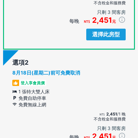
不含稅金和服務費
只剩 3 間客房
2,451
每晚
元
選擇此房型
選項
8月18日(星期二)前可免費取消
登入享會員價
1 張特大雙人床
免費自助停車
免費無線上網
2,451
/1 晚
不含稅金和服務費
只剩 3 間客房
2,451
每晚
元