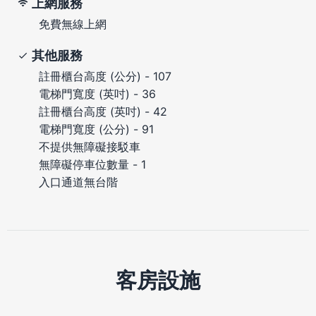
上網服務
免費無線上網
其他服務
註冊櫃台高度 (公分) - 107
電梯門寬度 (英吋) - 36
註冊櫃台高度 (英吋) - 42
電梯門寬度 (公分) - 91
不提供無障礙接駁車
無障礙停車位數量 - 1
入口通道無台階
客房設施