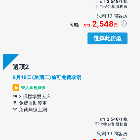
2,548
/1 晚
不含稅金和服務費
只剩 19 間客房
2,548
每晚
元
選擇此房型
選項
8月18日(星期二)前可免費取消
登入享會員價
2 張標準雙人床
免費自助停車
免費無線上網
2,548
/1 晚
不含稅金和服務費
只剩 19 間客房