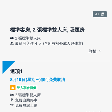
4+
標準客房, 2 張標準雙人床, 吸煙房
2 張標準雙人床
最多可入住 4 人 (含所有額外成人與孩童)
詳情
選項
8月19日(星期三)前可免費取消
登入享會員價
2 張標準雙人床
免費自助停車
免費無線上網