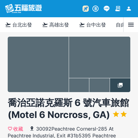
contract
person
rocket_launch
B
menu
flight_takeoff
flight_takeoff
flight_takeoff
台北出發
高雄出發
台中出發
自由行
喬治亞諾克羅斯 6 號汽車旅館
(Motel 6 Norcross, GA)
30092Peachtree CornersI-285 At
收藏
Peachtree Industrial, Exit #31b5395 Peachtree