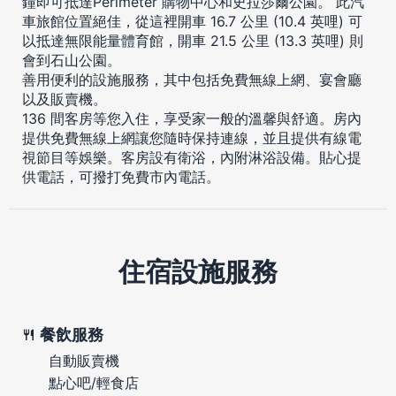
鐘即可抵達Perimeter 購物中心和史拉莎爾公園。 此汽
車旅館位置絕佳，從這裡開車 16.7 公里 (10.4 英哩) 可
以抵達無限能量體育館，開車 21.5 公里 (13.3 英哩) 則
會到石山公園。
善用便利的設施服務，其中包括免費無線上網、宴會廳
以及販賣機。
136 間客房等您入住，享受家一般的溫馨與舒適。房內
提供免費無線上網讓您隨時保持連線，並且提供有線電
視節目等娛樂。客房設有衛浴，內附淋浴設備。貼心提
供電話，可撥打免費市內電話。
住宿設施服務
餐飲服務
自動販賣機
點心吧/輕食店