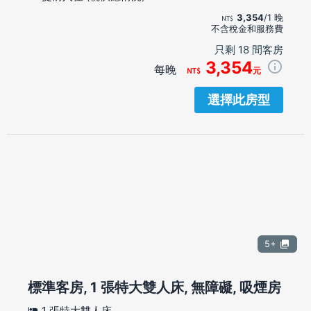
3,354
/1 晚
不含稅金和服務費
只剩 18 間客房
3,354
每晚
元
選擇此房型
5+
標準客房, 1 張特大雙人床, 無障礙, 吸煙房
1 張特大雙人床