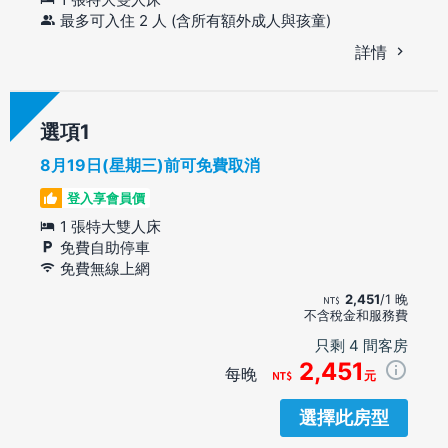
最多可入住 2 人 (含所有額外成人與孩童)
詳情
選項
8月19日(星期三)前可免費取消
登入享會員價
1 張特大雙人床
免費自助停車
免費無線上網
2,451
/1 晚
不含稅金和服務費
只剩 4 間客房
2,451
每晚
元
選擇此房型