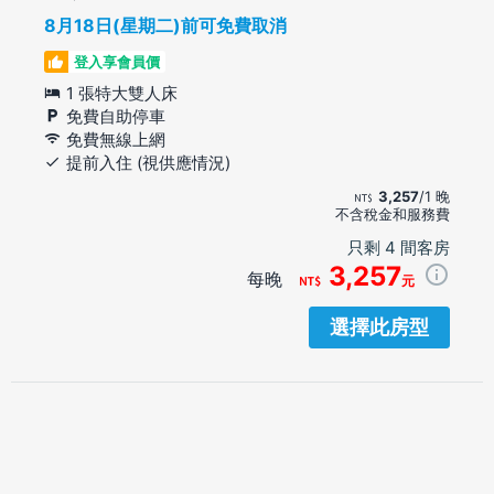
8月18日(星期二)前可免費取消
登入享會員價
1 張特大雙人床
免費自助停車
免費無線上網
提前入住 (視供應情況)
3,257
/1 晚
不含稅金和服務費
只剩 4 間客房
3,257
每晚
元
選擇此房型