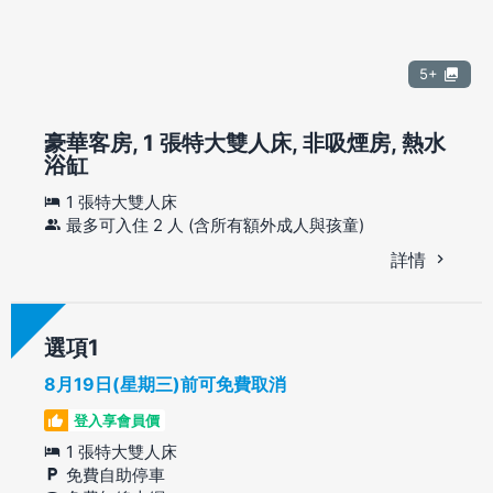
5+
豪華客房, 1 張特大雙人床, 非吸煙房, 熱水
浴缸
1 張特大雙人床
最多可入住 2 人 (含所有額外成人與孩童)
詳情
選項
8月19日(星期三)前可免費取消
登入享會員價
1 張特大雙人床
免費自助停車