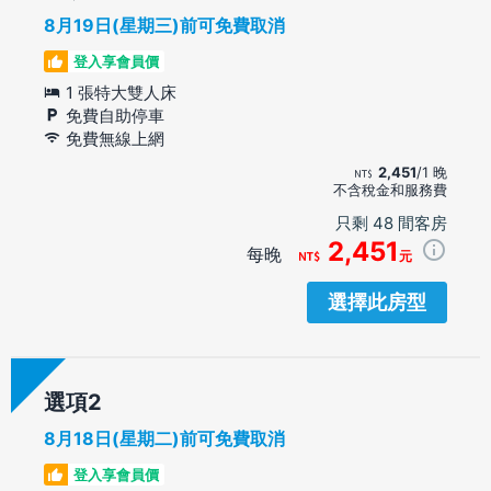
8月19日(星期三)前可免費取消
登入享會員價
1 張特大雙人床
免費自助停車
免費無線上網
2,451
/1 晚
不含稅金和服務費
只剩 48 間客房
2,451
每晚
元
選擇此房型
選項
8月18日(星期二)前可免費取消
登入享會員價