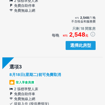
2 張標準雙人床
免費自助停車
免費無線上網
2,548
/1 晚
不含稅金和服務費
只剩 18 間客房
2,548
每晚
元
選擇此房型
選項
8月18日(星期二)前可免費取消
登入享會員價
2 張標準雙人床
免費自助停車
免費無線上網
提前入住 (視供應情況)