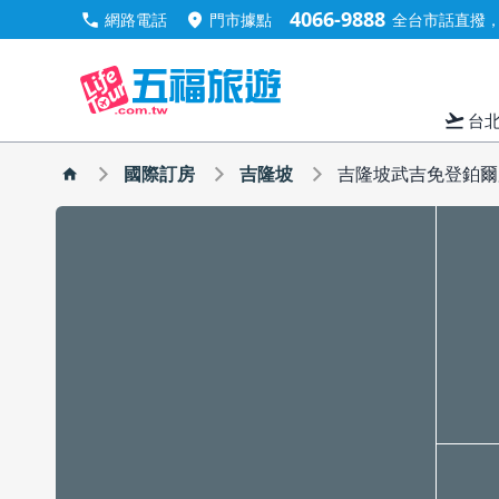
4066-9888
call
location_on
網路電話
門市據點
全台市話直撥，手
flight_takeoff
台
國際訂房
吉隆坡
吉隆坡武吉免登鉑爾