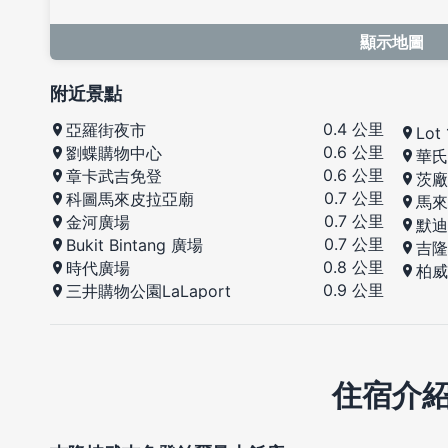
顯示地圖
附近景點
0.4 公里
亞羅街夜市
Lot
0.6 公里
劉蝶購物中心
華氏
0.6 公里
章卡武吉免登
茨廠
0.7 公里
科圖馬來皮拉亞廟
馬來
0.7 公里
金河廣場
默迪
0.7 公里
Bukit Bintang 廣場
吉隆
0.8 公里
時代廣場
柏威
0.9 公里
三井購物公園LaLaport
住宿介