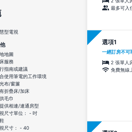
2 張單人
最多可入住
施
慧型電視
選項
他
一經訂房不可
地地圖
床服務
2 張單人
行指南或建議
免費無線
合使用筆電的工作環境
光布/窗簾
有折疊床/加床
供毛巾
提供相連/連通房型
視尺寸單位： - 吋
鞋
視尺寸： - 40