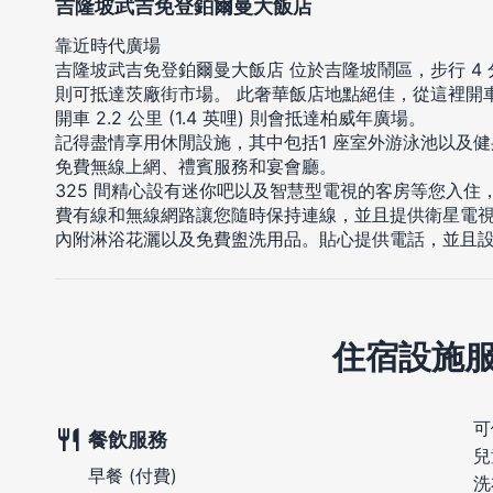
吉隆坡武吉免登鉑爾曼大飯店
靠近時代廣場
吉隆坡武吉免登鉑爾曼大飯店 位於吉隆坡鬧區，步行 4 
則可抵達茨廠街市場。 此奢華飯店地點絕佳，從這裡開車約 2
開車 2.2 公里 (1.4 英哩) 則會抵達柏威年廣場。
記得盡情享用休閒設施，其中包括1 座室外游泳池以及
免費無線上網、禮賓服務和宴會廳。
325 間精心設有迷你吧以及智慧型電視的客房等您入
費有線和無線網路讓您隨時保持連線，並且提供衛星電
內附淋浴花灑以及免費盥洗用品。貼心提供電話，並且
住宿設施
可
餐飲服務
兒
早餐 (付費)
洗