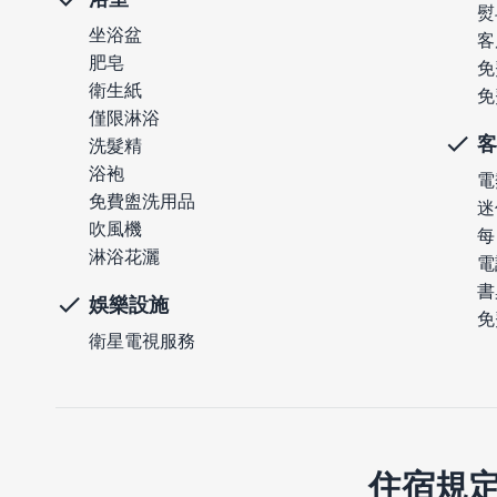
熨
坐浴盆
客
肥皂
免
衛生紙
免
僅限淋浴
客
洗髮精
浴袍
電
免費盥洗用品
迷
吹風機
每
淋浴花灑
電
書
娛樂設施
免
衛星電視服務
住宿規