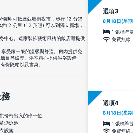
選項
分鐘即可抵達亞羅街夜市，步行 12 分鐘
8月18日(星
 公里 (1.2 英哩) 可以到獨立廣場，
1 張標準
健身中心。這家裝飾藝術風格的飯店還提供
免費無線
住，享受家一般的溫馨與舒適。房內提供免
視節目等娛樂。浴室精心提供淋浴設備，
設有保險箱以及書桌。
服務
選項
8月18日(星
供輪椅出入的停車位
童游泳池
1 張標準
衣設施
免費無線