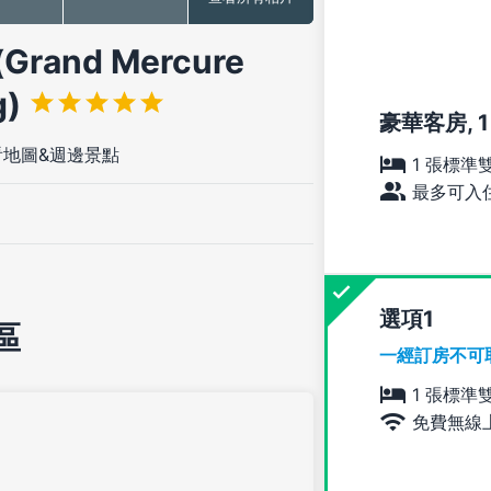
nd Mercure
g)
豪華客房, 
看地圖&週邊景點
1 張標準
最多可入住
選項
區
一經訂房不可
1 張標準
免費無線