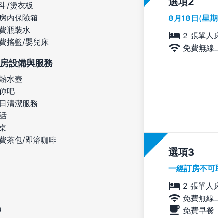
選項
斗/燙衣板
房內保險箱
8月18日(星
費瓶裝水
2 張單人
費搖籃/嬰兒床
免費無線
房設備與服務
熱水壺
你吧
日清潔服務
話
桌
費茶包/即溶咖啡
選項
一經訂房不可
2 張單人
免費無線
定
免費早餐