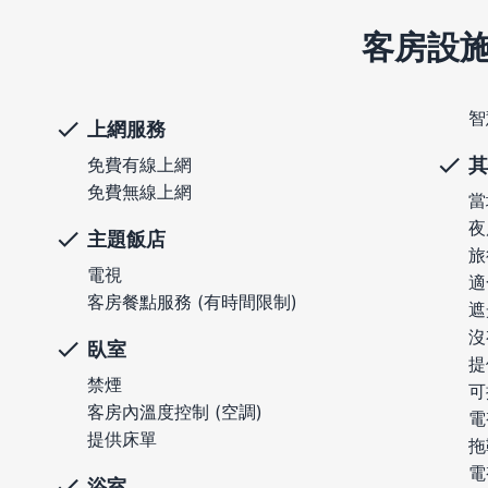
客房設
智
上網服務
其
免費有線上網
免費無線上網
當
夜
主題飯店
旅
電視
適
客房餐點服務 (有時間限制)
遮
沒
臥室
提
禁煙
可
客房內溫度控制 (空調)
電
提供床單
拖
電
浴室