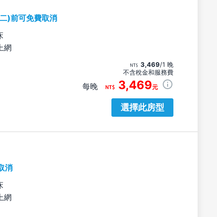
期二)前可免費取消
床
上網
3,469
/1 晚
不含稅金和服務費
3,469
每晚
元
選擇此房型
取消
床
上網