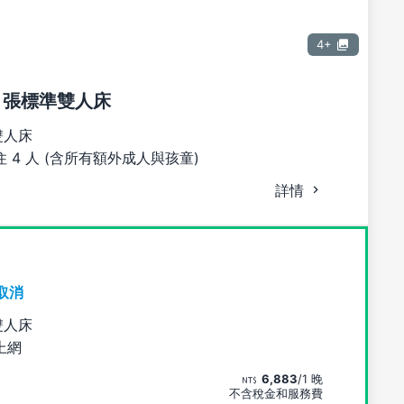
4+
1 張標準雙人床
雙人床
 4 人 (含所有額外成人與孩童)
詳情
取消
雙人床
上網
6,883
/1 晚
不含稅金和服務費