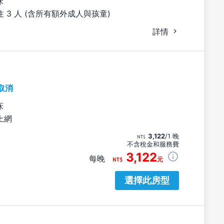
床
 3 人 (含所有額外成人與孩童)
詳情
取消
床
上網
3,122
/1 晚
不含稅金和服務費
3,122
每晚
元
選擇此房型