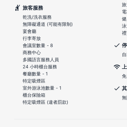
旅
旅客服務
電
乾洗/洗衣服務
健
無障礙通道 (可能有限制)
泳
宴會廳
禮
行李寄放
停
會議室數量 - 8
商務中心
自
多國語言服務人員
上
24 小時櫃台服務
餐廳數量 - 1
免
特定吸煙區
室外游泳池數量 - 1
其
櫃台保險箱
無
特定吸煙區 (違者罰款)