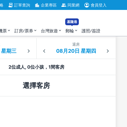
account_circle
contract
location_city
group
略
訂單查詢
企業專區
同業網
會員登入
基隆港
機票
訂房/票券
台灣旅遊
郵輪
護照/簽證
expand_more
expand_more
expand_more
expand_more
住
退房
2位成人, 0位小孩，1間客房
選擇客房