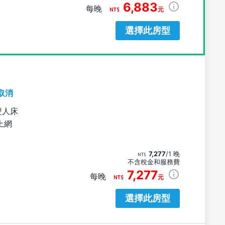
6,883
每晚
元
選擇此房型
取消
雙人床
上網
7,277
/1 晚
不含稅金和服務費
7,277
每晚
元
選擇此房型