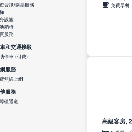
遊資訊/購票服務
免費早餐
梯
身設施
池躺椅
賓服務
車和交通接駁
助停車 (付費)
網服務
費無線上網
他服務
障礙通道
高級客房, 