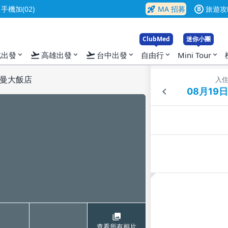
rocket_launch
機加(02)
MA 招募
旅遊攻
B
ClubMed
迷你小團
flight_takeoff
flight_takeoff
北出發
高雄出發
台中出發
自由行
Mini Tour
expand_more
expand_more
expand_more
expand_more
expand_more
曼大飯店
入
查看所有相片