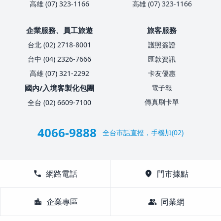
高雄 (07) 323-1166
高雄 (07) 323-1166
企業服務、員工旅遊
旅客服務
台北 (02) 2718-8001
護照簽證
台中 (04) 2326-7666
匯款資訊
高雄 (07) 321-2292
卡友優惠
國內/入境客製化包團
電子報
傳真刷卡單
全台 (02) 6609-7100
4066-9888
全台市話直撥，手機加(02)
call
網路電話
location_on
門市據點
location_city
企業專區
group
同業網