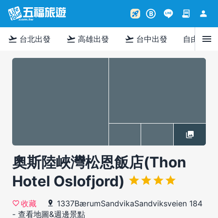
contract
person
rocket_launch
B
menu
flight_takeoff
flight_takeoff
flight_takeoff
台北出發
高雄出發
台中出發
自由行
奧斯陸峽灣松恩飯店(Thon
Hotel Oslofjord)
1337BærumSandvikaSandviksveien 184
收藏
-
查看地圖&週邊景點