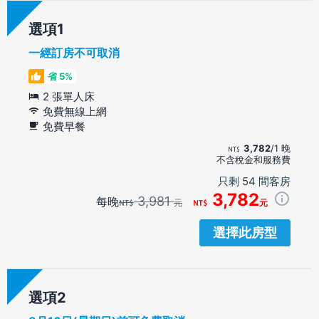
選項
一經訂房不可取消
省 5%
2 張單人床
免費無線上網
免費早餐
3,782
/1 晚
不含稅金和服務費
只剩 54 間客房
3,782
3,981
每晚
元
元
選擇此房型
選項