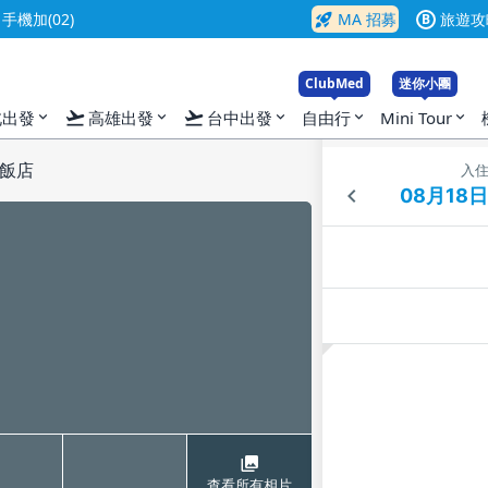
rocket_launch
機加(02)
MA 招募
旅遊攻
B
ClubMed
迷你小團
flight_takeoff
flight_takeoff
北出發
高雄出發
台中出發
自由行
Mini Tour
expand_more
expand_more
expand_more
expand_more
expand_more
飯店
入
查看所有相片