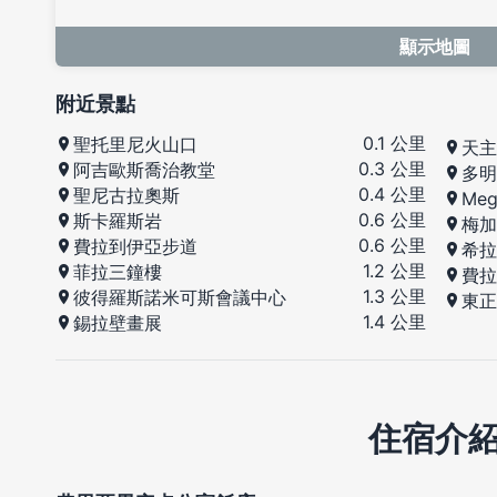
顯示地圖
附近景點
0.1 公里
聖托里尼火山口
天主
0.3 公里
阿吉歐斯喬治教堂
多明
0.4 公里
聖尼古拉奧斯
Meg
0.6 公里
斯卡羅斯岩
梅加
0.6 公里
費拉到伊亞步道
希拉
1.2 公里
菲拉三鐘樓
費拉
1.3 公里
彼得羅斯諾米可斯會議中心
東正
1.4 公里
錫拉壁畫展
住宿介