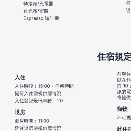
每
轉接頭/充電器
陽
遮光布/窗簾
Espresso 咖啡機
住宿規
前與住
入住
以在預
前 1
入住時段：15:00 - 任何時間
訊的電
提前入住需視供應情況
宿提供
入住登記最低年齡 - 20
寵物
退房
不可攜
退房時間：11:00
延遲退房需視供應情況
此住