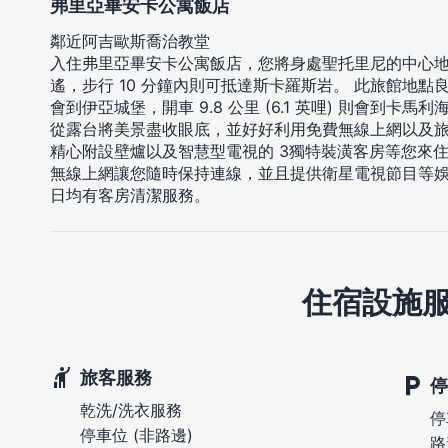
弗里亞畢安卡公寓飯店
鄰近阿吉歐斯喬治教堂
入住弗里亞畢安卡公寓飯店，您將身處聖托里尼的中心
遙，步行 10 分鐘內則可抵達斯卡羅斯岩。 此旅館地點良好，
會到伊亞城堡，開車 9.8 公里 (6.1 英哩) 則會到卡馬利
從露台將美景盡收眼底，並好好利用免費無線上網以及旅
精心附設壁爐以及智慧型電視的 3獨特裝潢客房等您來
無線上網讓您隨時保持連線，並且提供衛星電視節目等
日均有客房清潔服務。
住宿設施
旅客服務
停
乾洗/洗衣服務
停
停車位 (非路邊)
路