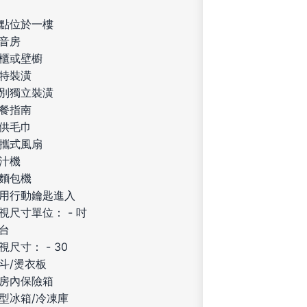
點位於一樓
音房
櫃或壁櫥
特裝潢
別獨立裝潢
餐指南
供毛巾
攜式風扇
汁機
麵包機
用行動鑰匙進入
視尺寸單位： - 吋
台
視尺寸： - 30
斗/燙衣板
房內保險箱
型冰箱/冷凍庫