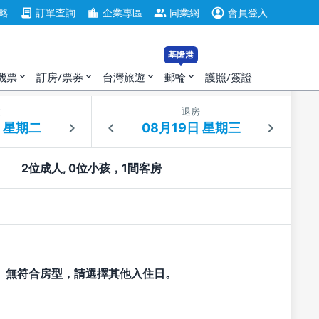
account_circle
contract
location_city
group
略
訂單查詢
企業專區
同業網
會員登入
基隆港
機票
訂房/票券
台灣旅遊
郵輪
護照/簽證
expand_more
expand_more
expand_more
expand_more
住
退房
2位成人, 0位小孩，1間客房
無符合房型，請選擇其他入住日。