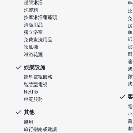
僅限淋浴
壁
洗髮精
炊
按摩淋浴蓮蓬頭
免
清潔用品
房
而
獨立浴室
紙
免費盥洗用品
沒
吹風機
廚
淋浴花灑
適
娛樂設施
烤
微
衛星電視服務
烤
智慧型電視
Netflix
客
串流服務
電
其他
小
書
風扇
咖
旅行指南或建議