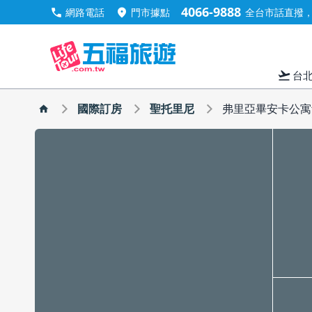
4066-9888
call
location_on
網路電話
門市據點
全台市話直撥，手
flight_takeoff
台
國際訂房
聖托里尼
弗里亞畢安卡公寓