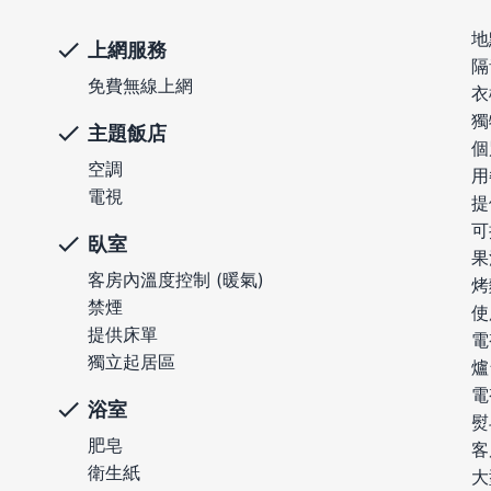
地
上網服務
隔
免費無線上網
衣
獨
主題飯店
個
空調
用
電視
提
可
臥室
果
客房內溫度控制 (暖氣)
烤
禁煙
使
提供床單
電
獨立起居區
爐
電
浴室
熨
肥皂
客
衛生紙
大