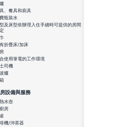
爐
具、餐具和廚具
費瓶裝水
型及床型依辦理入住手續時可提供的房間
定
巾
有折疊床/加床
房
合使用筆電的工作環境
土司機
波爐
箱
房設備與服務
熱水壺
廚房
桌
啡機/沖茶器