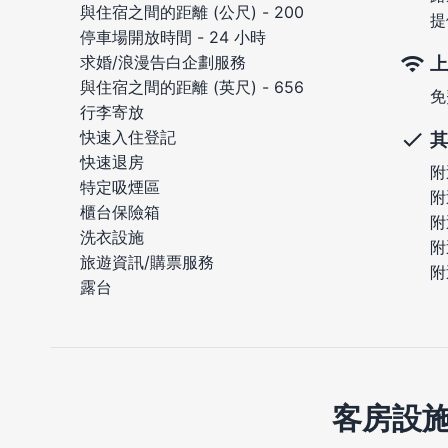
與住宿之間的距離 (公尺) - 200
提
停車場開放時間 - 24 小時
求婚/浪漫告白企劃服務
上
與住宿之間的距離 (英尺) - 656
免
行李寄放
快速入住登記
其
快速退房
附
特定吸煙區
附
櫃台保險箱
附
洗衣設施
附
旅遊資訊/購票服務
附
露台
客房設