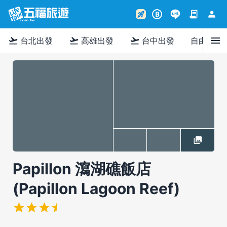
contract
person
rocket_launch
B
menu
flight_takeoff
flight_takeoff
flight_takeoff
台北出發
高雄出發
台中出發
自由行
Papillon 瀉湖礁飯店
(Papillon Lagoon Reef)