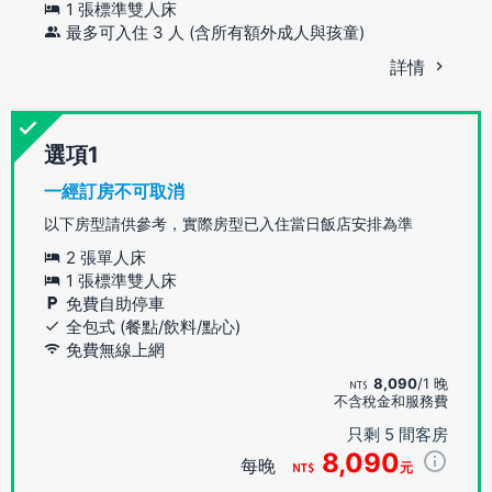
1 張標準雙人床
最多可入住 3 人 (含所有額外成人與孩童)
詳情
選項
一經訂房不可取消
以下房型請供參考，實際房型已入住當日飯店安排為準
2 張單人床
1 張標準雙人床
免費自助停車
全包式 (餐點/飲料/點心)
免費無線上網
8,090
/1 晚
不含稅金和服務費
只剩 5 間客房
8,090
每晚
元