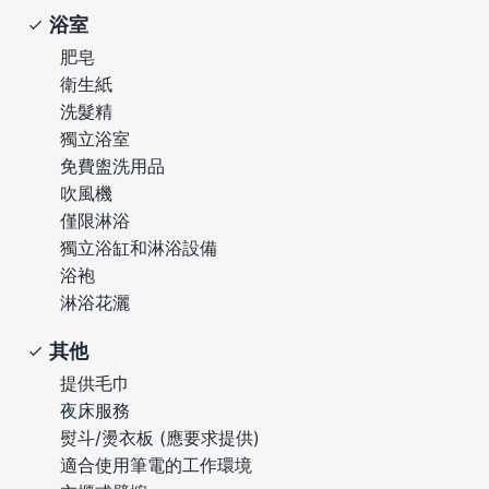
浴室
肥皂
衛生紙
洗髮精
獨立浴室
免費盥洗用品
吹風機
僅限淋浴
獨立浴缸和淋浴設備
浴袍
淋浴花灑
其他
提供毛巾
夜床服務
熨斗/燙衣板 (應要求提供)
適合使用筆電的工作環境