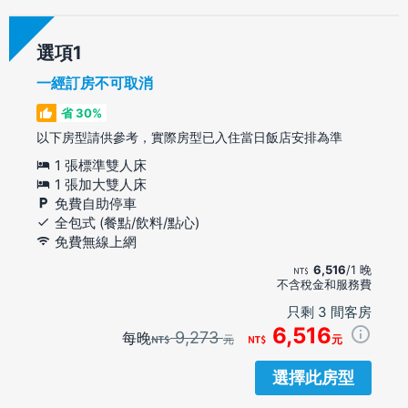
選項
一經訂房不可取消
省 30%
以下房型請供參考，實際房型已入住當日飯店安排為準
1 張標準雙人床
1 張加大雙人床
免費自助停車
全包式 (餐點/飲料/點心)
免費無線上網
6,516
/1 晚
不含稅金和服務費
只剩 3 間客房
6,516
9,273
每晚
元
元
選擇此房型