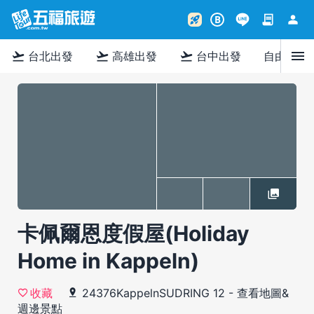
contract
person
rocket_launch
B
menu
flight_takeoff
flight_takeoff
flight_takeoff
台北出發
高雄出發
台中出發
自由行
卡佩爾恩度假屋(Holiday
Home in Kappeln)
24376KappelnSUDRING 12
-
查看地圖&
收藏
週邊景點