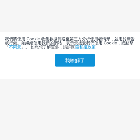
我們將使用 Cookie 收集數據傳送至第三方分析使用者情形，並用於廣告
或行銷。如繼續使用我們的網站，表示您接受我們使用 Cookie，或點擊
「
不同意
」。 如您想了解更多，請詳閱
隱私權政策
我瞭解了
請選擇其他入住日