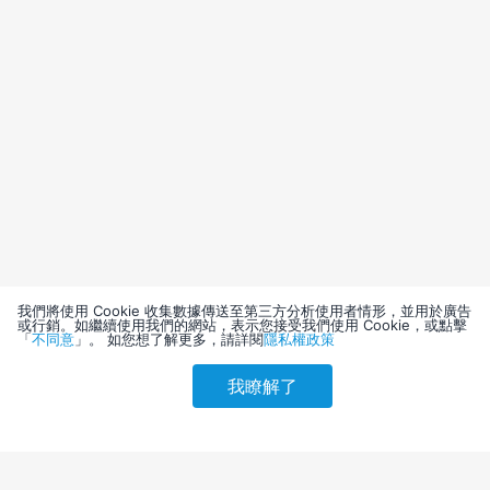
我們將使用 Cookie 收集數據傳送至第三方分析使用者情形，並用於廣告
或行銷。如繼續使用我們的網站，表示您接受我們使用 Cookie，或點擊
「
不同意
」。 如您想了解更多，請詳閱
隱私權政策
我瞭解了
請選擇其他入住日