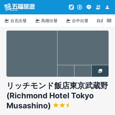
contract
person
rocket_launch
B
menu
flight_takeoff
flight_takeoff
flight_takeoff
台北出發
高雄出發
台中出發
自由行
リッチモンド飯店東京武蔵野
(Richmond Hotel Tokyo
Musashino)