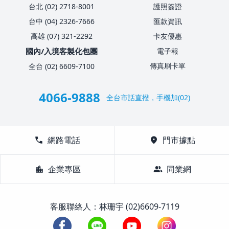
台北 (02) 2718-8001
護照簽證
台中 (04) 2326-7666
匯款資訊
高雄 (07) 321-2292
卡友優惠
國內/入境客製化包團
電子報
傳真刷卡單
全台 (02) 6609-7100
4066-9888
全台市話直撥，手機加(02)
call
網路電話
location_on
門市據點
location_city
企業專區
group
同業網
客服聯絡人：林珊宇 (02)6609-7119