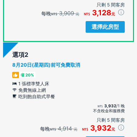
只剩 5 間客房
3,128
3,909
每晚
元
元
選擇此房型
選項
8月20日(星期四)前可免費取消
省 20%
1 張標準雙人床
免費無線上網
吃到飽自助式早餐
3,932
/1 晚
不含稅金和服務費
只剩 5 間客房
3,932
4,914
每晚
元
元