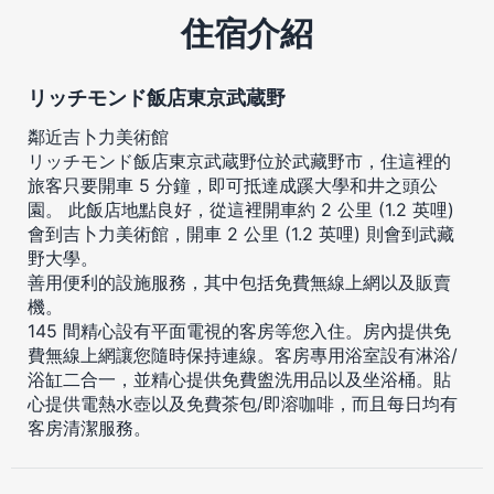
住宿介紹
リッチモンド飯店東京武蔵野
鄰近吉卜力美術館
リッチモンド飯店東京武蔵野位於武藏野市，住這裡的
旅客只要開車 5 分鐘，即可抵達成蹊大學和井之頭公
園。 此飯店地點良好，從這裡開車約 2 公里 (1.2 英哩)
會到吉卜力美術館，開車 2 公里 (1.2 英哩) 則會到武藏
野大學。
善用便利的設施服務，其中包括免費無線上網以及販賣
機。
145 間精心設有平面電視的客房等您入住。房內提供免
費無線上網讓您隨時保持連線。客房專用浴室設有淋浴/
浴缸二合一，並精心提供免費盥洗用品以及坐浴桶。貼
心提供電熱水壺以及免費茶包/即溶咖啡，而且每日均有
客房清潔服務。