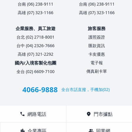
台南 (06) 238-9111
台南 (06) 238-9111
高雄 (07) 323-1166
高雄 (07) 323-1166
企業服務、員工旅遊
旅客服務
台北 (02) 2718-8001
護照簽證
台中 (04) 2326-7666
匯款資訊
高雄 (07) 321-2292
卡友優惠
國內/入境客製化包團
電子報
傳真刷卡單
全台 (02) 6609-7100
4066-9888
全台市話直撥，手機加(02)
call
網路電話
location_on
門市據點
location_city
企業專區
group
同業網