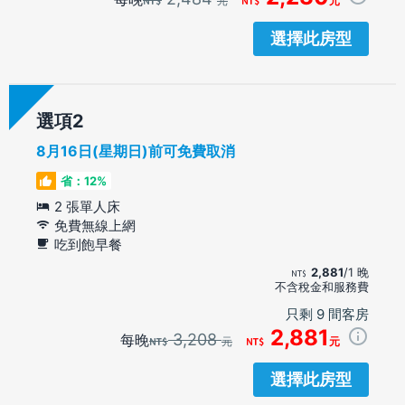
元
元
選擇此房型
選項
8月16日(星期日)前可免費取消
省：12%
2 張單人床
免費無線上網
吃到飽早餐
2,881
/1 晚
不含稅金和服務費
只剩 9 間客房
2,881
3,208
每晚
元
元
選擇此房型