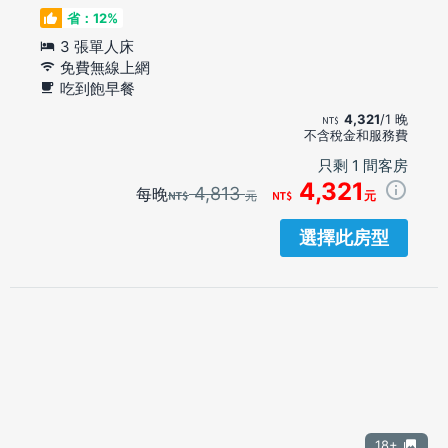
省：12%
3 張單人床
免費無線上網
吃到飽早餐
4,321
/1 晚
不含稅金和服務費
只剩 1 間客房
4,321
4,813
每晚
元
元
選擇此房型
18+