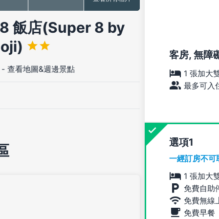
店(Super 8 by
oji)
客房, 無障
-
查看地圖&週邊景點
1 張加大
最多可入住
選項
區
一經訂房不可
1 張加大
免費自助
免費無線
免費早餐