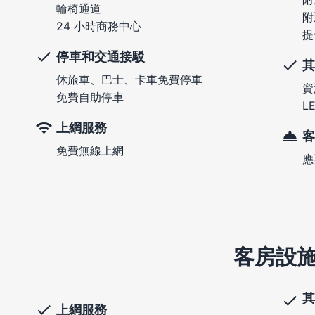
輪椅通道
附
24 小時商務中心
提
停車和交通接駁
其
休旅車、巴士、卡車免費停車
資
免費自助停車
L
上網服務
客
免費無線上網
應
客房設
其
上網服務