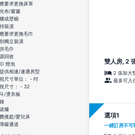
應要求更換床單
光布/窗簾
櫃或壁櫥
特裝潢
應要求更換毛巾
別獨立裝潢
供毛巾
源回收
雙人房, 2
ED 燈泡
提供相連/連通房型
2 張加大
視尺寸單位： - 吋
最多可入住
視尺寸： - 32
斗/燙衣板
鐘
波爐
選項
費搖籃/嬰兒床
障礙通道
一經訂房不可