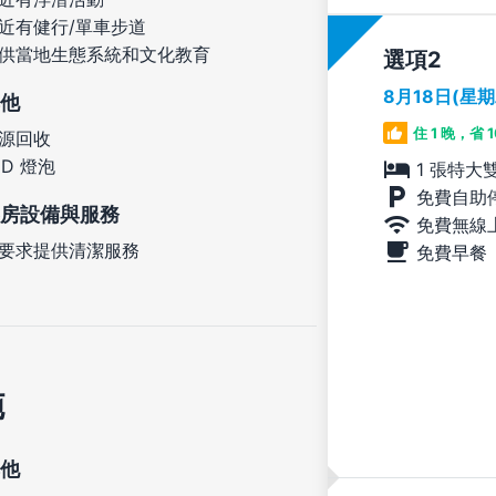
近有健行/單車步道
供當地生態系統和文化教育
選項
8月18日(星
他
住 1 晚，省 
源回收
ED 燈泡
1 張特大
免費自助
房設備與服務
免費無線
要求提供清潔服務
免費早餐
施
他