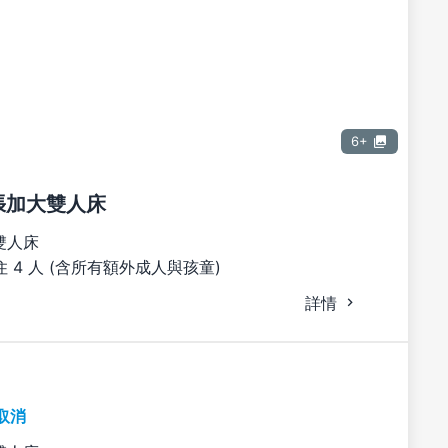
6+
 張加大雙人床
雙人床
 4 人 (含所有額外成人與孩童)
詳情
取消