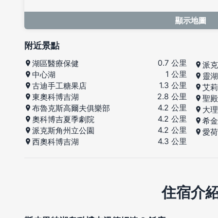
顯示地圖
附近景點
0.7 公里
湖區醫療保健
派克
1 公里
中心湖
靈湖
1.3 公里
古迪手工糖果店
艾莉
2.8 公里
東奧科博吉湖
聖殿
4.2 公里
布魯克斯高爾夫俱樂部
大理
4.2 公里
奧科博吉夏季劇院
希金
4.2 公里
派克斯角州立公園
愛荷
4.3 公里
西奧科博吉湖
住宿介