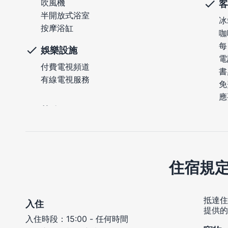
吹風機
客
半開放式浴室
冰
按摩浴缸
咖
每
娛樂設施
電
付費電視頻道
書
有線電視服務
免
應
住宿規
抵達住
入住
提供的
入住時段：15:00 - 任何時間