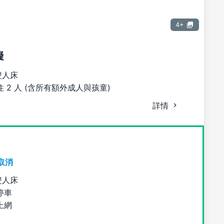
4+
礙
雙人床
 2 人 (含所有額外成人與孩童)
詳情
取消
雙人床
停車
上網