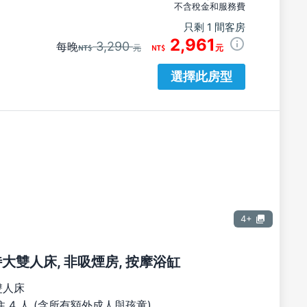
不含稅金和服務費
只剩 1 間客房
2,961
3,290
每晚
元
元
選擇此房型
4+
張特大雙人床, 非吸煙房, 按摩浴缸
雙人床
 4 人 (含所有額外成人與孩童)