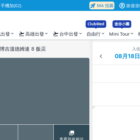
rocket_launch
機加(02)
MA 招募
旅遊攻
B
ClubMed
迷你小團
flight_takeoff
flight_takeoff
北出發
高雄出發
台中出發
自由行
Mini Tour
expand_more
expand_more
expand_more
expand_more
expand_more
博吉溫德姆速 8 飯店
入
查看所有相片