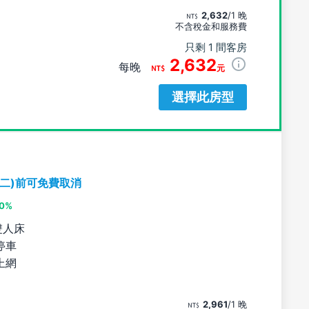
2,632
/1 晚
不含稅金和服務費
只剩 1 間客房
2,632
每晚
元
選擇此房型
期二)前可免費取消
10%
雙人床
停車
上網
2,961
/1 晚