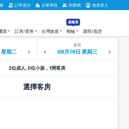
account_circle
contract
location_city
group
略
訂單查詢
企業專區
同業網
會員登入
基隆港
機票
訂房/票券
台灣旅遊
郵輪
護照/簽證
expand_more
expand_more
expand_more
expand_more
住
退房
2位成人, 0位小孩，1間客房
選擇客房