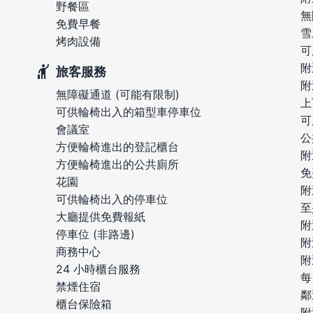
野餐區
無
免費早餐
雪
烤肉設備
可
附
旅客服務
附
無障礙通道 (可能有限制)
上
可供輪椅出入的箱型車停車位
可
會議室
公
方便輪椅進出的登記櫃台
附
方便輪椅進出的公共廁所
免
花園
附
可供輪椅出入的停車位
至
大廳提供免費報紙
附
停車位 (非路邊)
附
商務中心
附
24 小時櫃台服務
每
禁煙住宿
鄰
櫃台保險箱
附