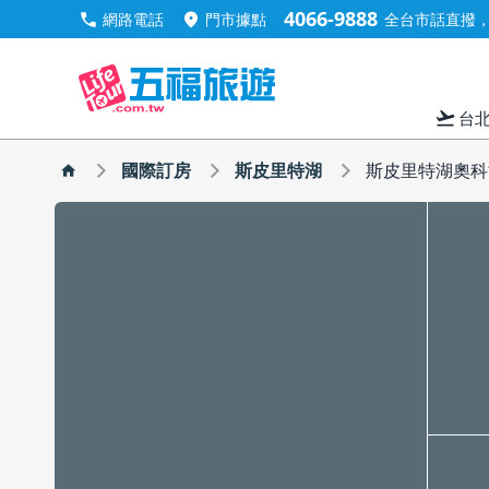
4066-9888
call
location_on
網路電話
門市據點
全台市話直撥，手
flight_takeoff
台
國際訂房
斯皮里特湖
斯皮里特湖奧科