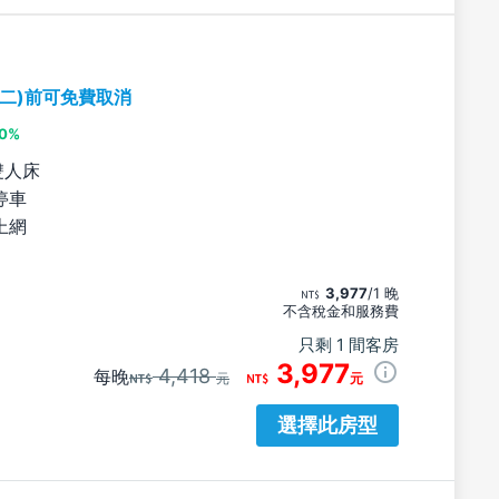
期二)前可免費取消
10%
雙人床
停車
上網
3,977
/1 晚
不含稅金和服務費
只剩 1 間客房
3,977
4,418
每晚
元
元
選擇此房型