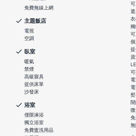
可
免費無線上網
遮
衣
主題飯店
獨
電視
可
空調
個
提
臥室
資
暖氣
L
禁煙
可
高級寢具
電
提供床單
電
沙發床
熨
鬧
浴室
微
僅限淋浴
免
獨立浴室
無
免費盥洗用品