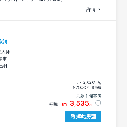
詳情
取消
雙人床
停車
上網
3,535
/1 晚
不含稅金和服務費
只剩 1 間客房
3,535
每晚
元
選擇此房型