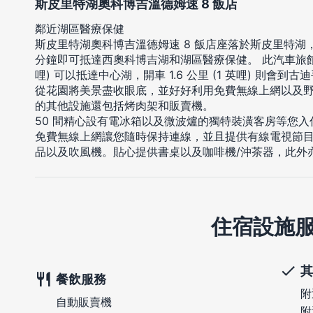
斯皮里特湖奧科博吉溫德姆速 8 飯店
鄰近湖區醫療保健
斯皮里特湖奧科博吉溫德姆速 8 飯店座落於斯皮里特湖
分鐘即可抵達西奧科博吉湖和湖區醫療保健。 此汽車旅館位置絕
哩) 可以抵達中心湖，開車 1.6 公里 (1 英哩) 則會到
從花園將美景盡收眼底，並好好利用免費無線上網以及
的其他設施還包括烤肉架和販賣機。
50 間精心設有電冰箱以及微波爐的獨特裝潢客房等您
免費無線上網讓您隨時保持連線，並且提供有線電視節
品以及吹風機。貼心提供書桌以及咖啡機/沖茶器，此外
住宿設施
其
餐飲服務
附
自動販賣機
附