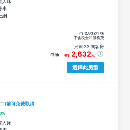
雙人床
停車
上網
2,632
/1 晚
不含稅金和服務費
只剩 33 間客房
2,632
每晚
元
選擇此房型
期二)前可免費取消
10%
雙人床
停車