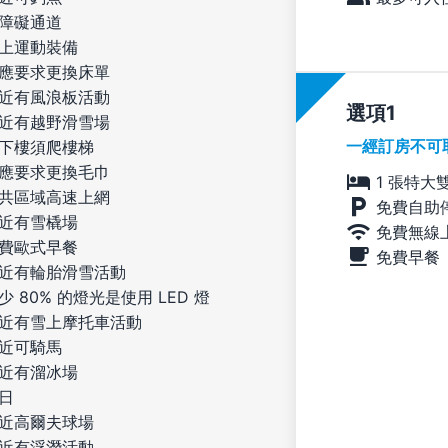
障礙通道
上運動裝備
應要求更換床單
近有風浪板活動
選項
近有越野滑雪場
一經訂房不可
下樓須爬樓梯
應要求更換毛巾
1 張特大
共區域高速上網
免費自助
近有雪橇場
免費無線
費歐式早餐
免費早餐
近有輪胎滑雪活動
少 80% 的燈光是使用 LED 燈
近有雪上摩托車活動
近可騎馬
近有溜冰場
日
近高爾夫球場
近有浮潛活動