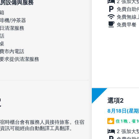
2 張加大
房設備與服務
免費自助
箱
免費無線
啡機/沖茶器
免費早餐
日清潔服務
話
桌
費市內電話
要求提供清潔服務
定
選項
8月18日(星
住 1 晚，省 
宿時櫃台會有服務人員接待旅客。住宿
資訊可能經由自動翻譯工具翻譯。
2 張加大
免費自助