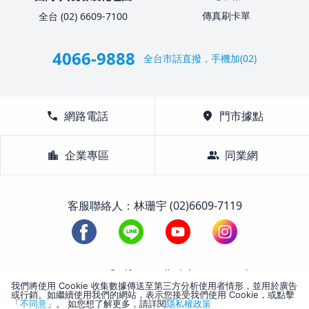
傳真刷卡單
全台 (02) 6609-7100
4066-9888
全台市話直撥，手機加(02)
call
網路電話
location_on
門市據點
location_city
企業專區
group
同業網
客服聯絡人：林珊宇 (02)6609-7119
1988-2026 © Lifetour All Rights Reserved.
我們將使用 Cookie 收集數據傳送至第三方分析使用者情形，並用於廣告
或行銷。如繼續使用我們的網站，表示您接受我們使用 Cookie，或點擊
「
不同意
」。 如您想了解更多，請詳閱
隱私權政策