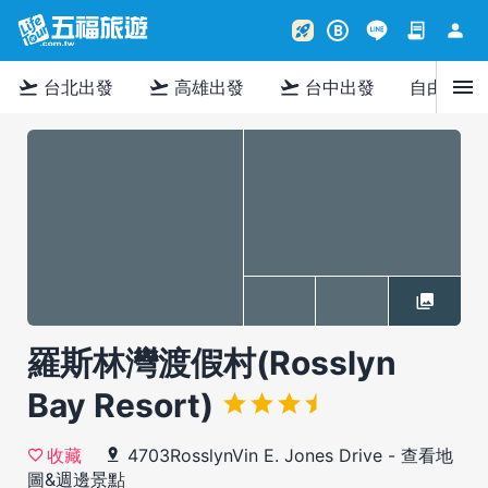
contract
person
rocket_launch
B
menu
flight_takeoff
flight_takeoff
flight_takeoff
台北出發
高雄出發
台中出發
自由行
羅斯林灣渡假村(Rosslyn
Bay Resort)
4703RosslynVin E. Jones Drive
-
查看地
收藏
圖&週邊景點