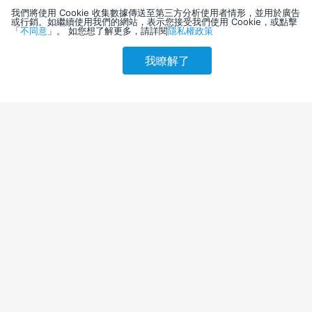
我們將使用 Cookie 收集數據傳送至第三方分析使用者情形，並用於廣告
或行銷。如繼續使用我們的網站，表示您接受我們使用 Cookie，或點擊
「
不同意
」。 如您想了解更多，請詳閱
隱私權政策
我瞭解了
請選擇其他入住日