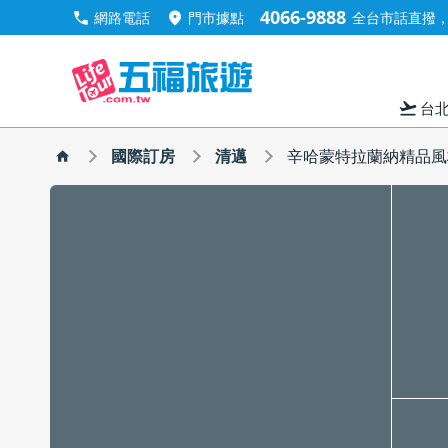
4066-9888
call
location_on
網路電話
門市據點
全台市話直撥，手
flight_takeoff
台
國際訂房
清邁
辛哈蒙特拉蘭納精品風