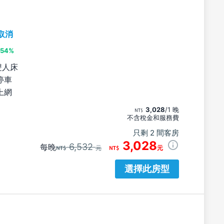
取消
54%
雙人床
停車
上網
3,028
/1 晚
不含稅金和服務費
只剩 2 間客房
3,028
6,532
每晚
元
元
選擇此房型