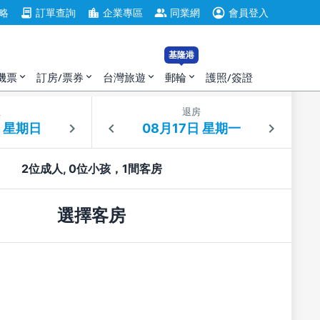
account_circle
contract
location_city
group
略
訂單查詢
企業專區
同業網
會員登入
基隆港
機票
訂房/票券
台灣旅遊
郵輪
護照/簽證
expand_more
expand_more
expand_more
expand_more
住
退房
2位成人, 0位小孩，1間客房
選擇客房