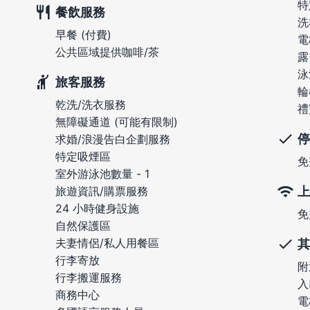
特
餐飲服務
洗
早餐 (付費)
電
公共區域提供咖啡/茶
露
泳
旅客服務
輪
乾洗/洗衣服務
禮
無障礙通道 (可能有限制)
停
求婚/浪漫告白企劃服務
特定吸煙區
免
室外游泳池數量 - 1
上
旅遊資訊/購票服務
24 小時健身設施
免
自然保護區
夫妻情侶/私人用餐區
其
行李寄放
附
行李搬運服務
入
商務中心
電