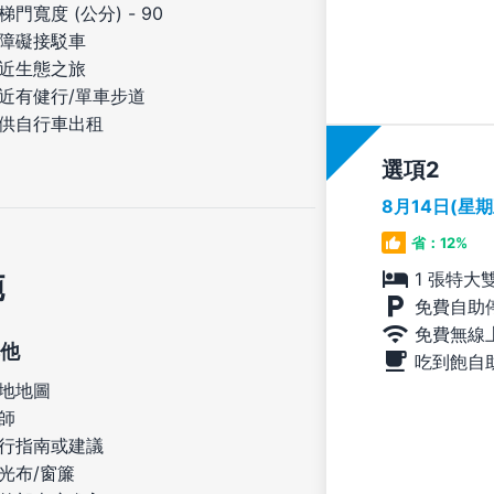
梯門寬度 (公分) - 90
障礙接駁車
近生態之旅
近有健行/單車步道
供自行車出租
選項
8月14日(星
省：12%
施
1 張特大
免費自助
免費無線
他
吃到飽自
地地圖
師
行指南或建議
光布/窗簾