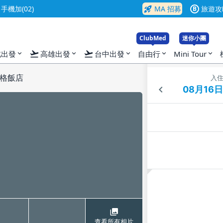
rocket_launch
機加(02)
MA 招募
旅遊攻
B
ClubMed
迷你小團
flight_takeoff
flight_takeoff
北出發
高雄出發
台中出發
自由行
Mini Tour
expand_more
expand_more
expand_more
expand_more
expand_more
格飯店
入
查看所有相片