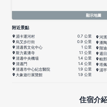
顯示地圖
附近景點
0.7 公里
湄卡運河村
河濱
0.9 公里
烏艾步行街
潘陶
1 公里
清邁舊文化中心
階迪
1.1 公里
斯力素潘寺
週日
1.4 公里
清邁中央機場
帕邢
1.4 公里
清邁門
塔佩
1.9 公里
清邁市中心紀念醫院
湄平
1.9 公里
大象遊行展覽館
住宿介