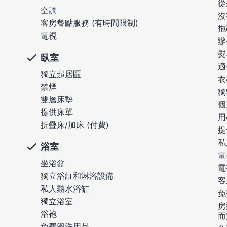
從
空調
沒
客房餐點服務 (有時間限制)
拖
電視
辦
熨
臥室
適
獨立起居區
衣
禁煙
獨
雙層床墊
個
提供床單
用
折疊床/加床 (付費)
提
私
浴室
電
坐浴盆
電
獨立浴缸和淋浴設備
客
私人熱水浴缸
免
獨立浴室
房
浴袍
而
免費盥洗用品