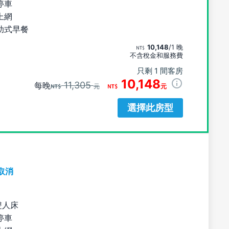
停車
上網
助式早餐
10,148
/1 晚
不含稅金和服務費
只剩 1 間客房
10,148
11,305
每晚
元
元
選擇此房型
取消
雙人床
停車