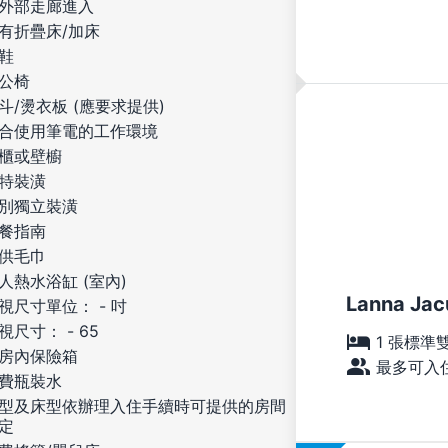
外部走廊進入
有折疊床/加床
鞋
公椅
斗/燙衣板 (應要求提供)
合使用筆電的工作環境
櫃或壁櫥
特裝潢
別獨立裝潢
餐指南
供毛巾
人熱水浴缸 (室內)
Lanna Jac
視尺寸單位： - 吋
視尺寸： - 65
1 張標準
房內保險箱
最多可入住
費瓶裝水
型及床型依辦理入住手續時可提供的房間
定