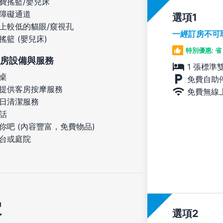
費搖籃/嬰兒床
障礙通道
選項
上較低的貓眼/窺視孔
一經訂房不可
搖籃 (嬰兒床)
特別優惠: 省 
房設備與服務
1 張標準
桌
免費自助
提供客房按摩服務
免費無線
日清潔服務
話
你吧 (內容豐富，免費物品)
台或庭院
定
選項