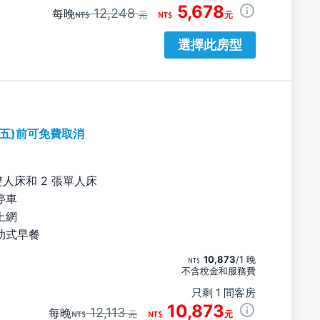
5,678
12,248
每晚
元
元
選擇此房型
期五)前可免費取消
雙人床和 2 張單人床
停車
上網
助式早餐
10,873
/1 晚
不含稅金和服務費
只剩 1 間客房
10,873
12,113
每晚
元
元