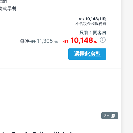
上網
助式早餐
10,148
/1 晚
不含稅金和服務費
只剩 1 間客房
10,148
11,305
每晚
元
元
選擇此房型
8+