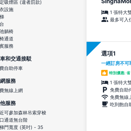
SinghaMon
定吸煙區 (違者罰款)
衣設施
1 張特大
梯
最多可入住
台
池躺椅
椅通道
賓服務
選項
車和交通接駁
一經訂房不可
費自助停車
特別優惠: 省 
網服務
1 張特大
免費自助
費無線上網
免費無線
他服務
吃到飽自
近可參加森林吊索穿梭
口通道無台階
梯門寬度 (英吋) - 35