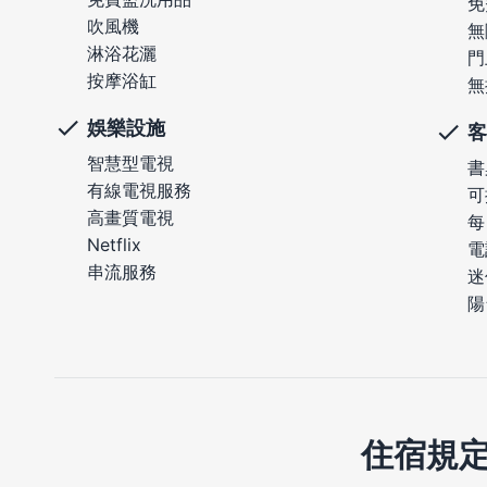
免
吹風機
無
淋浴花灑
門
按摩浴缸
無
娛樂設施
客
智慧型電視
書
有線電視服務
可
高畫質電視
每
Netflix
電
串流服務
迷
陽
住宿規