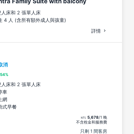
tra Family Suite with balcony
雙人床和 2 張單人床
 4 人 (含所有額外成人與孩童)
詳情
取消
54%
雙人床和 2 張單人床
停車
上網
助式早餐
5,678
/1 晚
不含稅金和服務費
只剩 1 間客房