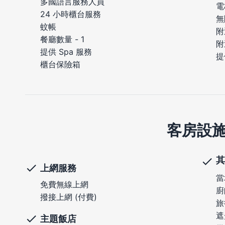
多國語言服務人員
電
24 小時櫃台服務
無
蚊帳
附
餐廳數量 - 1
附
提供 Spa 服務
提
櫃台保險箱
客房設
其
上網服務
當
免費無線上網
廚
撥接上網 (付費)
旅
遮
主題飯店