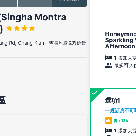
gha Montra
l)
Honeymoon
Sparkling 
ang Rd, Chang Klan
-
查看地圖&週邊景
Afternoon
1 張加大
最多可入住
區
選項
一經訂房不可
省：12%
1 張加大