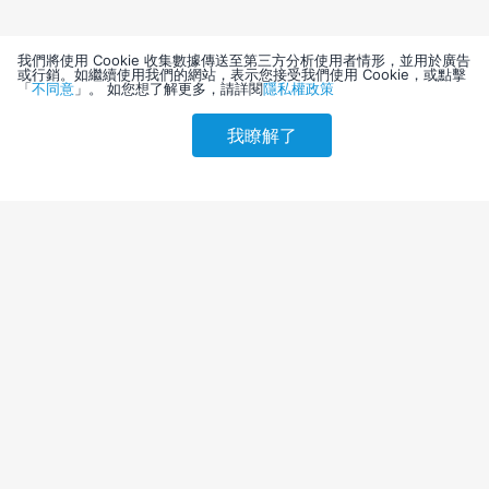
我們將使用 Cookie 收集數據傳送至第三方分析使用者情形，並用於廣告
或行銷。如繼續使用我們的網站，表示您接受我們使用 Cookie，或點擊
「
不同意
」。 如您想了解更多，請詳閱
隱私權政策
我瞭解了
請選擇其他入住日