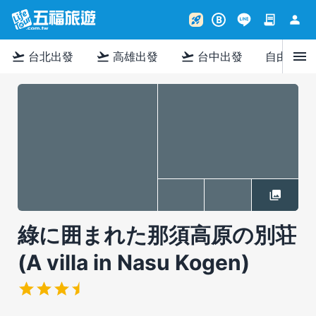
contract
person
rocket_launch
B
menu
flight_takeoff
flight_takeoff
flight_takeoff
台北出發
高雄出發
台中出發
自由行
綠に囲まれた那須高原の別荘
(A villa in Nasu Kogen)