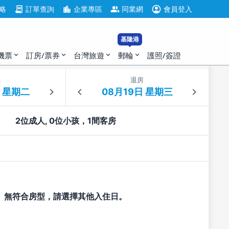
account_circle
contract
location_city
group
略
訂單查詢
企業專區
同業網
會員登入
基隆港
機票
訂房/票券
台灣旅遊
郵輪
護照/簽證
expand_more
expand_more
expand_more
expand_more
住
退房
2位成人, 0位小孩，1間客房
無符合房型，請選擇其他入住日。