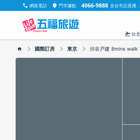
4066-9888
call
location_on
網路電話
門市據點
全台市話直撥，手
flight_takeoff
台
國際訂房
東京
渋谷戸建 8mins walk Sh