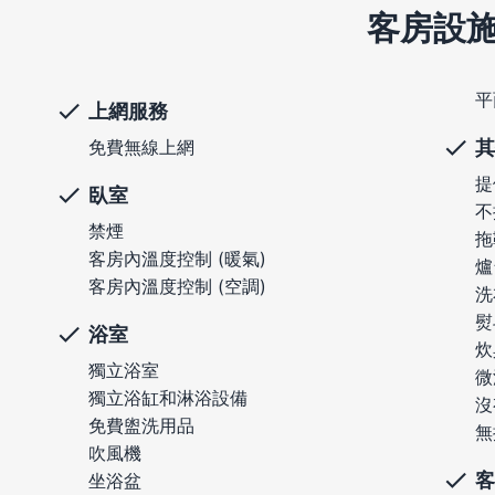
客房設
平
上網服務
其
免費無線上網
提
臥室
不
禁煙
拖
客房內溫度控制 (暖氣)
爐
客房內溫度控制 (空調)
洗
熨
浴室
炊
獨立浴室
微
獨立浴缸和淋浴設備
沒
免費盥洗用品
無
吹風機
客
坐浴盆