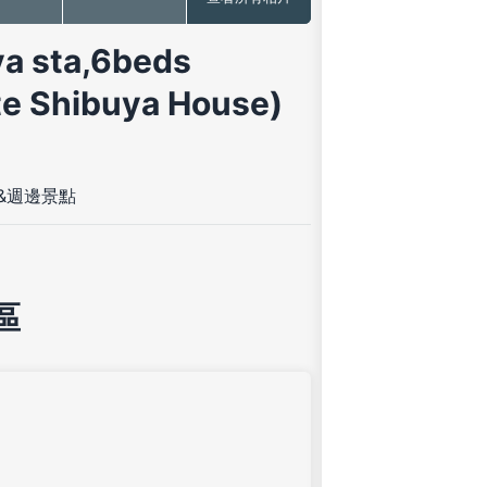
a sta,6beds
te Shibuya House)
&週邊景點
區