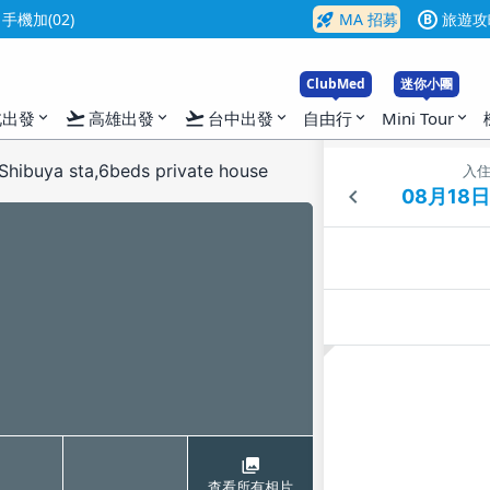
rocket_launch
機加(02)
MA 招募
旅遊攻
B
ClubMed
迷你小團
flight_takeoff
flight_takeoff
北出發
高雄出發
台中出發
自由行
Mini Tour
expand_more
expand_more
expand_more
expand_more
expand_more
ibuya sta,6beds private house
入
查看所有相片