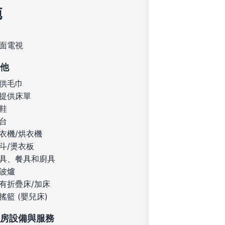
施
面電視
他
供毛巾
提供床單
鞋
台
衣機/烘衣機
斗/燙衣板
具、餐具和廚具
波爐
有折疊床/加床
搖籃 (嬰兒床)
房設備與服務