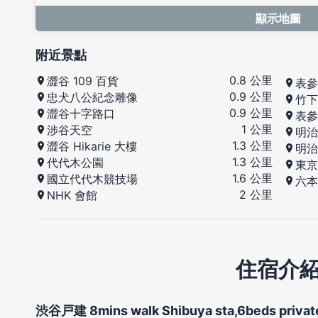
顯示地圖
附近景點
0.8 公里
澀谷 109 百貨
表參
0.9 公里
忠犬八公紀念雕像
竹下
0.9 公里
澀谷十字路口
表參
1 公里
涉谷天空
明治
1.3 公里
澀谷 Hikarie 大樓
明治
1.3 公里
代代木公園
東京
1.6 公里
國立代代木競技場
六本
2 公里
NHK 會館
住宿介
渋谷戸建 8mins walk Shibuya sta,6beds privat