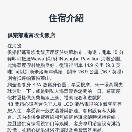
住宿介紹
俱樂部蓬富埃戈飯店
在海邊
俱樂部蓬富埃戈飯店座落於纳蘇格布，海邊，開車 15 分
鐘即可抵達Wawa 碼頭和Nasugbu Pavillion 海灘公園。
此海灘度假村地點良好，從這裡開車 14.9 公里 (9.3 英
哩) 可以到漢米洛海岸碼頭，開車 26.9 公里 (16.7 英哩)
則會抵達帕萊帕萊山。
到全套養身 SPA 放鬆身心靈，享受按摩。來一場高爾夫
球運動一下，或是到私人海灘渡過悠閒的一日。這家度
假村還提供免費無線上網、禮賓服務和遊戲間。
48 間精心設有迷你吧以及 LCD 液晶電視的冷氣客房等
您入住，享受家一般的溫馨與舒適。客房設有私人陽
台。房內提供免費有線和無線網路讓您隨時保持連線，
並且提供有線電視節目等娛樂。客房專用浴室設有淋浴
設備，並精心提供淋浴花灑以及免費盥洗用品。