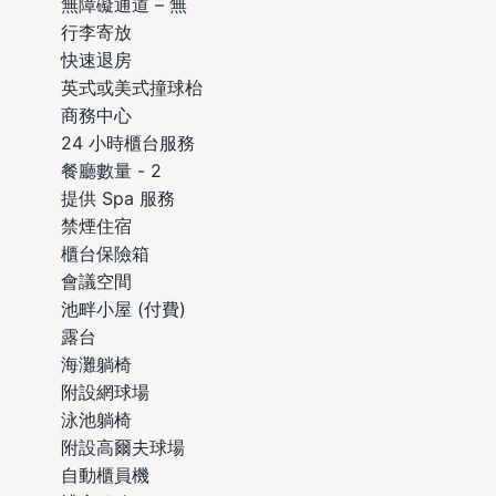
無障礙通道 – 無
行李寄放
快速退房
英式或美式撞球枱
商務中心
24 小時櫃台服務
餐廳數量 - 2
提供 Spa 服務
禁煙住宿
櫃台保險箱
會議空間
池畔小屋 (付費)
露台
海灘躺椅
附設網球場
泳池躺椅
附設高爾夫球場
自動櫃員機