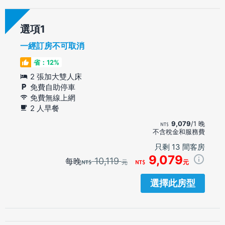
選項
一經訂房不可取消
省：12%
2 張加大雙人床
免費自助停車
免費無線上網
2 人早餐
9,079
/1 晚
不含稅金和服務費
只剩 13 間客房
9,079
10,119
每晚
元
元
選擇此房型