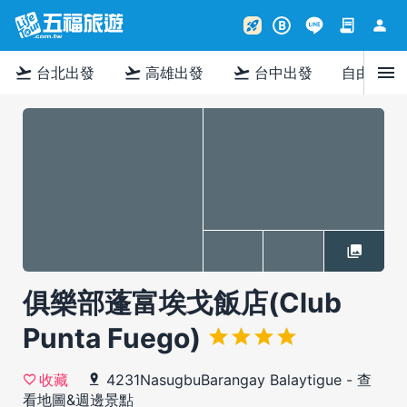
contract
person
rocket_launch
B
menu
flight_takeoff
flight_takeoff
flight_takeoff
台北出發
高雄出發
台中出發
自由行
俱樂部蓬富埃戈飯店(Club
Punta Fuego)
4231NasugbuBarangay Balaytigue
-
查
收藏
看地圖&週邊景點