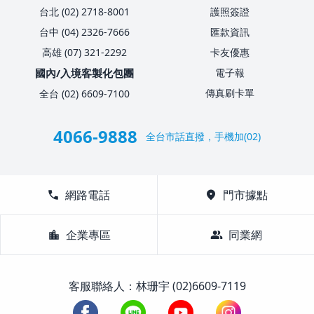
台北 (02) 2718-8001
護照簽證
台中 (04) 2326-7666
匯款資訊
高雄 (07) 321-2292
卡友優惠
國內/入境客製化包團
電子報
傳真刷卡單
全台 (02) 6609-7100
4066-9888
全台市話直撥，手機加(02)
call
網路電話
location_on
門市據點
location_city
企業專區
group
同業網
客服聯絡人：林珊宇 (02)6609-7119