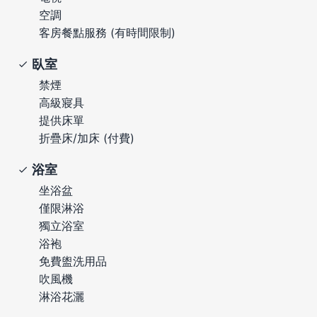
空調
客房餐點服務 (有時間限制)
臥室
禁煙
高級寢具
提供床單
折疊床/加床 (付費)
浴室
坐浴盆
僅限淋浴
獨立浴室
浴袍
免費盥洗用品
吹風機
淋浴花灑