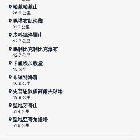
帕萊帕萊山
26.9 公里
馬塔布凱海灘
31.9 公里
皮科德洛羅山
42.7 公里
馬利比克利比克瀑布
42.7 公里
卡盧埃加教堂
45 公里
布羅特海灘
46.9 公里
史普恩狄多高爾夫球場
48.8 公里
聖地牙哥山
51.4 公里
聖地亞哥角燈塔
51.6 公里