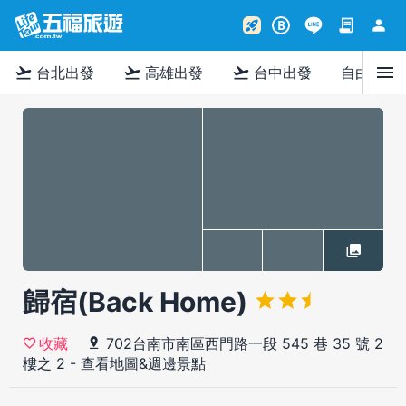
contract
person
rocket_launch
B
menu
flight_takeoff
flight_takeoff
flight_takeoff
台北出發
高雄出發
台中出發
自由行
歸宿(Back Home)
702台南市南區西門路一段 545 巷 35 號 2
收藏
樓之 2
-
查看地圖&週邊景點