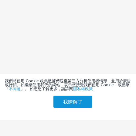
我們將使用 Cookie 收集數據傳送至第三方分析使用者情形，並用於廣告
或行銷。如繼續使用我們的網站，表示您接受我們使用 Cookie，或點擊
「
不同意
」。 如您想了解更多，請詳閱
隱私權政策
我瞭解了
請選擇其他入住日