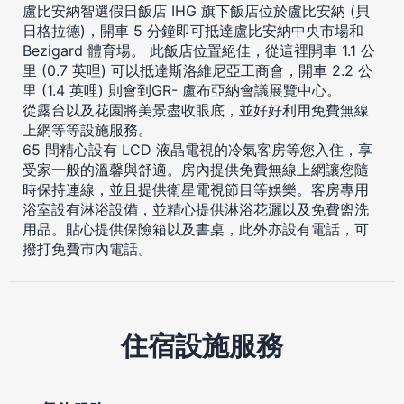
盧比安納智選假日飯店 IHG 旗下飯店位於盧比安納 (貝
日格拉德)，開車 5 分鐘即可抵達盧比安納中央市場和
Bezigard 體育場。 此飯店位置絕佳，從這裡開車 1.1 公
里 (0.7 英哩) 可以抵達斯洛維尼亞工商會，開車 2.2 公
里 (1.4 英哩) 則會到GR- 盧布亞納會議展覽中心。
從露台以及花園將美景盡收眼底，並好好利用免費無線
上網等等設施服務。
65 間精心設有 LCD 液晶電視的冷氣客房等您入住，享
受家一般的溫馨與舒適。房內提供免費無線上網讓您隨
時保持連線，並且提供衛星電視節目等娛樂。客房專用
浴室設有淋浴設備，並精心提供淋浴花灑以及免費盥洗
用品。貼心提供保險箱以及書桌，此外亦設有電話，可
撥打免費市內電話。
住宿設施服務