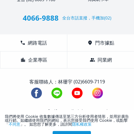
4066-9888
全台市話直撥，手機加(02)
call
網路電話
location_on
門市據點
location_city
企業專區
group
同業網
客服聯絡人：林珊宇 (02)6609-7119
1988-2026 © Lifetour All Rights Reserved.
我們將使用 Cookie 收集數據傳送至第三方分析使用者情形，並用於廣告
或行銷。如繼續使用我們的網站，表示您接受我們使用 Cookie，或點擊
「
不同意
」。 如您想了解更多，請詳閱
隱私權政策