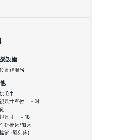
施
樂設施
位電視服務
他
供毛巾
視尺寸單位： - 吋
鞋
視尺寸： - 18
有折疊床/加床
搖籃 (嬰兒床)