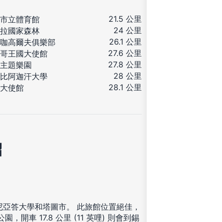
21.5 公里
市立體育館
24 公里
拉國家森林
26.1 公里
咖高爾夫俱樂部
27.6 公里
哥王國大使館
27.8 公里
主題樂園
28 公里
比阿迦汗大學
28.1 公里
大使館
紹
達肯尼亞答大學和塔圖市。 此旅館位置絕佳，
園，開車 17.8 公里 (11 英哩) 則會到錫