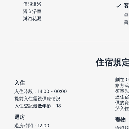
僅限淋浴
客
獨立浴室
每
淋浴花灑
書
住宿規
劃在 
入住
絡方式
須事先
入住時段：14:00 - 00:00
達住宿
提前入住需視供應情況
供的資
入住登記最低年齡 - 18
於入住
退房
寵物
退房時間：12:00
謝絕服