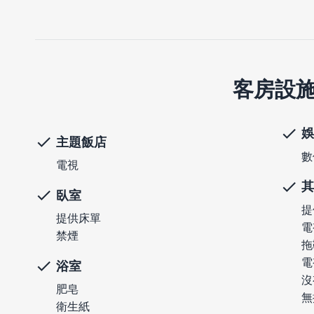
客房設
娛
主題飯店
數
電視
其
臥室
提
提供床單
電
禁煙
拖
電
浴室
沒
肥皂
無
衛生紙