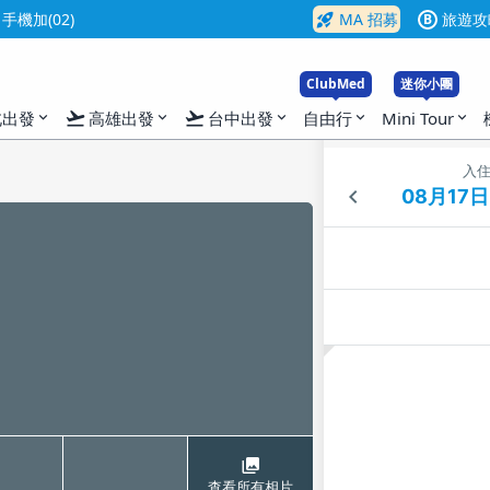
rocket_launch
機加(02)
MA 招募
旅遊攻
B
ClubMed
迷你小團
flight_takeoff
flight_takeoff
北出發
高雄出發
台中出發
自由行
Mini Tour
expand_more
expand_more
expand_more
expand_more
expand_more
入
查看所有相片