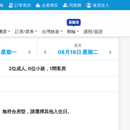
account_circle
contract
location_city
group
略
訂單查詢
企業專區
同業網
會員登入
基隆港
機票
訂房/票券
台灣旅遊
郵輪
護照/簽證
expand_more
expand_more
expand_more
expand_more
住
退房
2位成人, 0位小孩，1間客房
無符合房型，請選擇其他入住日。