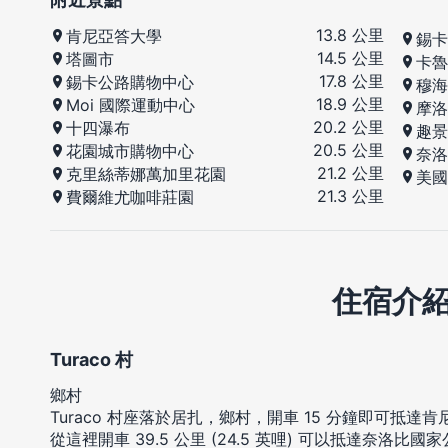
13.8 公里
肯尼亞答大學
錫卡
14.5 公里
塔圖市
卡魯
17.8 公里
錫卡公路購物中心
穆海
18.9 公里
Moi 國際運動中心
摩洛
20.2 公里
十四瀑布
趣景
20.5 公里
花園城市購物中心
奈洛
21.2 公里
克里絲蒂娜萬加里花園
美國
21.3 公里
費爾維尤咖啡莊園
住宿介
Turaco 村
鄉村
Turaco 村座落於居扎，鄉村，開車 15 分鐘即可抵
從這裡開車 39.5 公里 (24.5 英哩) 可以抵達奈洛比國家公