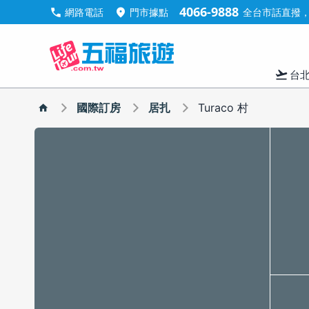
4066-9888
call
location_on
網路電話
門市據點
全台市話直撥，手
flight_takeoff
台
國際訂房
居扎
Turaco 村