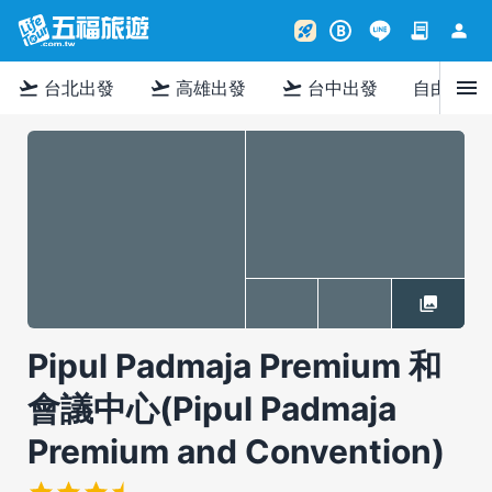
contract
person
rocket_launch
B
menu
flight_takeoff
flight_takeoff
flight_takeoff
台北出發
高雄出發
台中出發
自由行
Pipul Padmaja Premium 和
會議中心(Pipul Padmaja
Premium and Convention)