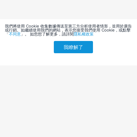
我們將使用 Cookie 收集數據傳送至第三方分析使用者情形，並用於廣告
或行銷。如繼續使用我們的網站，表示您接受我們使用 Cookie，或點擊
「
不同意
」。 如您想了解更多，請詳閱
隱私權政策
我瞭解了
請選擇其他入住日