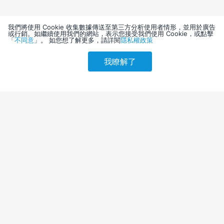
我們將使用 Cookie 收集數據傳送至第三方分析使用者情形，並用於廣告
或行銷。如繼續使用我們的網站，表示您接受我們使用 Cookie，或點擊
「
不同意
」。 如您想了解更多，請詳閱
隱私權政策
我瞭解了
請選擇其他入住日