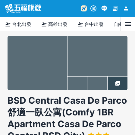
contract
person
rocket_launch
B
menu
flight_takeoff
flight_takeoff
flight_takeoff
台北出發
高雄出發
台中出發
自由行
BSD Central Casa De Parco
舒適一臥公寓(Comfy 1BR
Apartment Casa De Parco