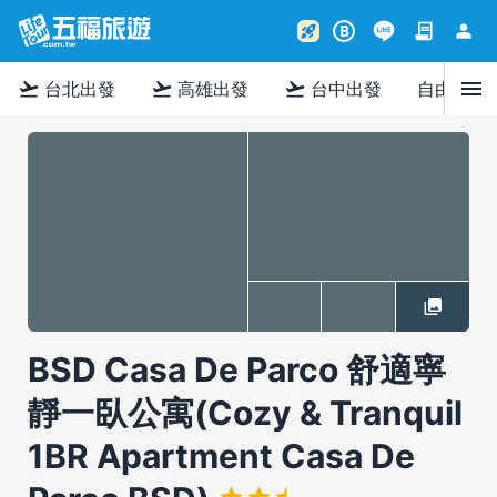
contract
person
rocket_launch
B
menu
flight_takeoff
flight_takeoff
flight_takeoff
台北出發
高雄出發
台中出發
自由行
BSD Casa De Parco 舒適寧
靜一臥公寓(Cozy & Tranquil
1BR Apartment Casa De