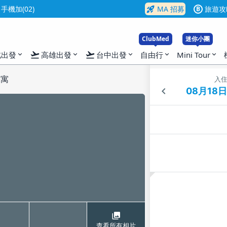
rocket_launch
機加(02)
MA 招募
旅遊攻
B
ClubMed
迷你小團
flight_takeoff
flight_takeoff
北出發
高雄出發
台中出發
自由行
Mini Tour
expand_more
expand_more
expand_more
expand_more
expand_more
公寓
入
查看所有相片