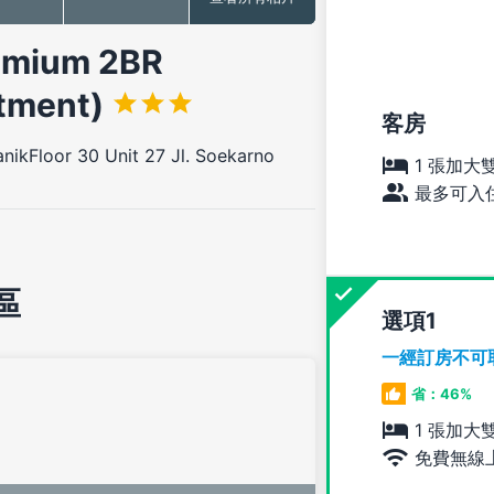
mium 2BR
rtment)
客房
ikFloor 30 Unit 27 Jl. Soekarno
1 張加大
最多可入住
區
選項
一經訂房不可
省：46%
1 張加大
免費無線