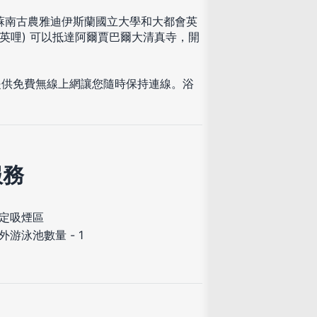
達蘇南古農雅迪伊斯蘭國立大學和大都會英
1 英哩) 可以抵達阿爾賈巴爾大清真寺，開
提供免費無線上網讓您隨時保持連線。浴
服務
定吸煙區
外游泳池數量 - 1