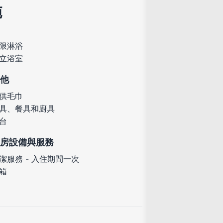
施
限淋浴
立浴室
他
供毛巾
具、餐具和廚具
台
房設備與服務
潔服務 - 入住期間一次
箱