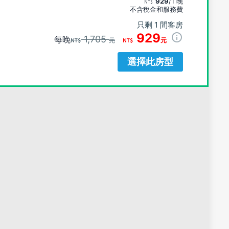
929
/1 晚
不含稅金和服務費
只剩 1 間客房
929
1,705
每晚
元
元
選擇此房型