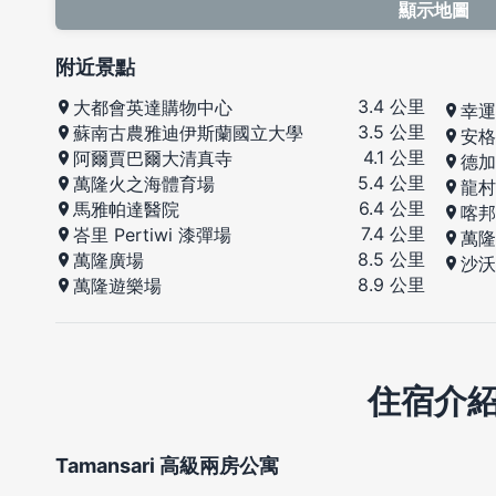
顯示地圖
附近景點
3.4 公里
大都會英達購物中心
幸運
3.5 公里
蘇南古農雅迪伊斯蘭國立大學
安格
4.1 公里
阿爾賈巴爾大清真寺
德加
5.4 公里
萬隆火之海體育場
龍村
6.4 公里
馬雅帕達醫院
喀邦
7.4 公里
峇里 Pertiwi 漆彈場
萬隆
8.5 公里
萬隆廣場
沙沃
8.9 公里
萬隆遊樂場
住宿介
Tamansari 高級兩房公寓