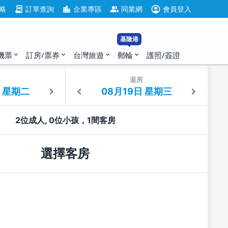
account_circle
contract
location_city
group
略
訂單查詢
企業專區
同業網
會員登入
基隆港
機票
訂房/票券
台灣旅遊
郵輪
護照/簽證
expand_more
expand_more
expand_more
expand_more
住
退房
2位成人, 0位小孩，1間客房
選擇客房