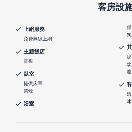
客房設
僅
上網服務
獨
免費無線上網
其
主題飯店
提
電視
炊
爐
臥室
提供床單
客
禁煙
清
冰
浴室