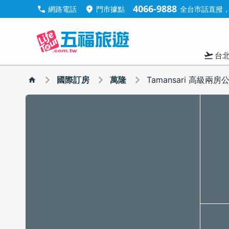
4066-9888
call
location_on
網路電話
門市據點
全台市話直撥，手
flight_takeoff
台
國際訂房
萬隆
Tamansari 高級兩房