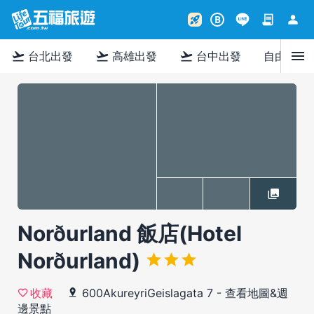
contract
person
rocket_launch
B
menu
flight_takeoff
flight_takeoff
flight_takeoff
台北出發
高雄出發
台中出發
自由行
Norðurland 飯店(Hotel
Norðurland)
600AkureyriGeislagata 7
-
查看地圖&週
收藏
邊景點